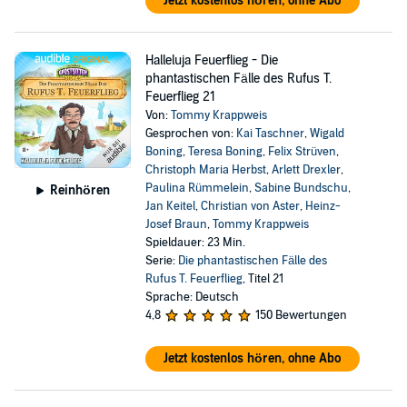
Jetzt kostenlos hören, ohne Abo
Halleluja Feuerflieg - Die
phantastischen Fälle des Rufus T.
Feuerflieg 21
Von:
Tommy Krappweis
Gesprochen von:
Kai Taschner
,
Wigald
Boning
,
Teresa Boning
,
Felix Strüven
,
Christoph Maria Herbst
,
Arlett Drexler
,
Paulina Rümmelein
,
Sabine Bundschu
,
Reinhören
Jan Keitel
,
Christian von Aster
,
Heinz-
Josef Braun
,
Tommy Krappweis
Spieldauer: 23 Min.
Serie:
Die phantastischen Fälle des
Rufus T. Feuerflieg
, Titel 21
Sprache: Deutsch
4,8
150 Bewertungen
Jetzt kostenlos hören, ohne Abo