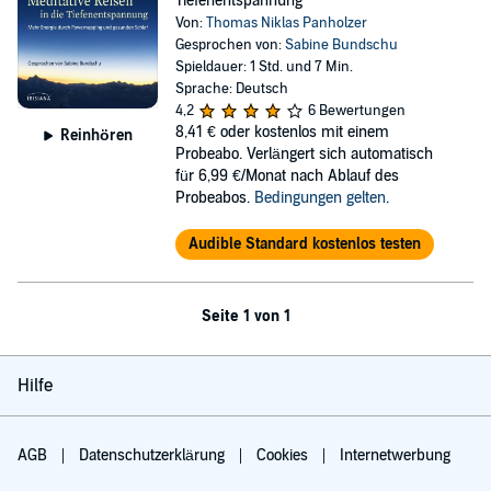
Tiefenentspannung
Von:
Thomas Niklas Panholzer
Gesprochen von:
Sabine Bundschu
Spieldauer: 1 Std. und 7 Min.
Sprache: Deutsch
4,2
6 Bewertungen
8,41 €
oder kostenlos mit einem
Reinhören
Probeabo. Verlängert sich automatisch
für 6,99 €/Monat nach Ablauf des
Probeabos.
Bedingungen gelten
.
Audible Standard kostenlos testen
Seite 1 von 1
Hilfe
AGB
Datenschutzerklärung
Cookies
Internetwerbung