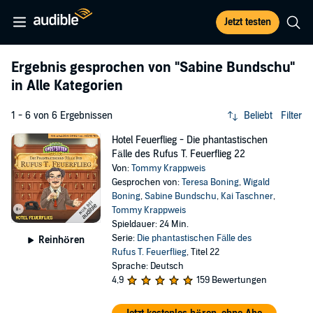
Jetzt testen
Ergebnis gesprochen von
"Sabine Bundschu"
in Alle Kategorien
1 - 6 von 6 Ergebnissen
Beliebt
Filter
Hotel Feuerflieg - Die phantastischen
Fälle des Rufus T. Feuerflieg 22
Von:
Tommy Krappweis
Gesprochen von:
Teresa Boning
,
Wigald
Boning
,
Sabine Bundschu
,
Kai Taschner
,
Tommy Krappweis
Spieldauer: 24 Min.
Serie:
Die phantastischen Fälle des
Reinhören
Rufus T. Feuerflieg
, Titel 22
Sprache: Deutsch
4,9
159 Bewertungen