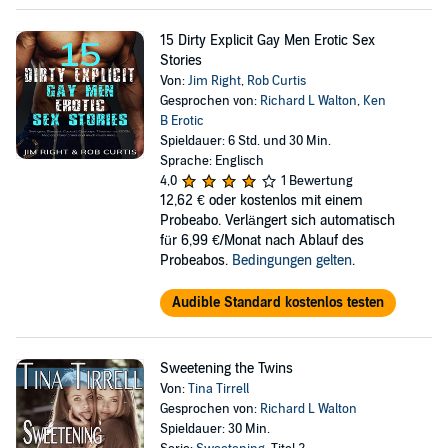
15 Dirty Explicit Gay Men Erotic Sex
Stories
Von:
Jim Right
,
Rob Curtis
Gesprochen von:
Richard L Walton
,
Ken
B Erotic
Spieldauer: 6 Std. und 30 Min.
Sprache: Englisch
4,0
1 Bewertung
12,62 €
oder kostenlos mit einem
Probeabo. Verlängert sich automatisch
für 6,99 €/Monat nach Ablauf des
Probeabos.
Bedingungen gelten
.
Audible Standard kostenlos testen
Sweetening the Twins
Von:
Tina Tirrell
Gesprochen von:
Richard L Walton
Spieldauer: 30 Min.