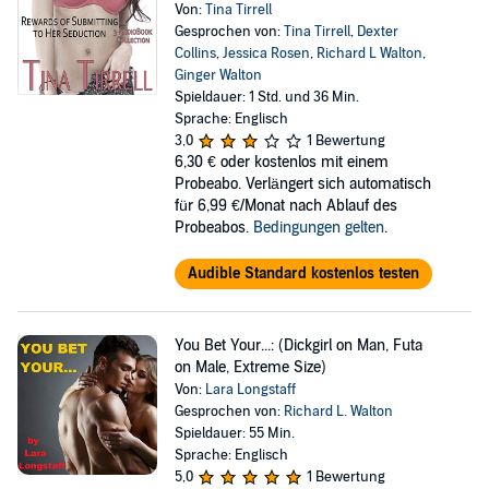
Von:
Tina Tirrell
Gesprochen von:
Tina Tirrell
,
Dexter
Collins
,
Jessica Rosen
,
Richard L Walton
,
Ginger Walton
Spieldauer: 1 Std. und 36 Min.
Sprache: Englisch
3,0
1 Bewertung
6,30 €
oder kostenlos mit einem
Probeabo. Verlängert sich automatisch
für 6,99 €/Monat nach Ablauf des
Probeabos.
Bedingungen gelten
.
Audible Standard kostenlos testen
You Bet Your...: (Dickgirl on Man, Futa
on Male, Extreme Size)
Von:
Lara Longstaff
Gesprochen von:
Richard L. Walton
Spieldauer: 55 Min.
Sprache: Englisch
5,0
1 Bewertung