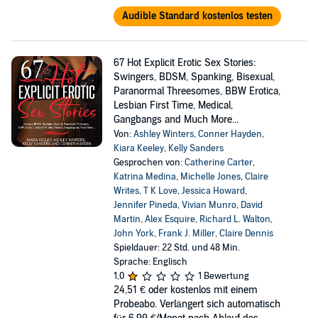
Audible Standard kostenlos testen
67 Hot Explicit Erotic Sex Stories:
Swingers, BDSM, Spanking, Bisexual,
Paranormal Threesomes, BBW Erotica,
Lesbian First Time, Medical,
Gangbangs and Much More...
Von:
Ashley Winters
,
Conner Hayden
,
Kiara Keeley
,
Kelly Sanders
Gesprochen von:
Catherine Carter
,
Katrina Medina
,
Michelle Jones
,
Claire
Writes
,
T K Love
,
Jessica Howard
,
Jennifer Pineda
,
Vivian Munro
,
David
Martin
,
Alex Esquire
,
Richard L. Walton
,
John York
,
Frank J. Miller
,
Claire Dennis
Spieldauer: 22 Std. und 48 Min.
Sprache: Englisch
1,0
1 Bewertung
24,51 €
oder kostenlos mit einem
Probeabo. Verlängert sich automatisch