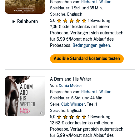
Gesprochen von:
Richard L Walton
Spieldauer: 1 Std. und 35 Min.
Sprache: Englisch
5,0
1 Bewertung
Reinhören
7,36 €
oder kostenlos mit einem
Probeabo. Verlängert sich automatisch
für 6,99 €/Monat nach Ablauf des
Probeabos.
Bedingungen gelten
.
Audible Standard kostenlos testen
A Dom and His Writer
Von:
Xenia Melzer
Gesprochen von:
Richard L Walton
Spieldauer: 6 Std. und 44 Min.
Serie:
Club Whisper
, Titel 1
Sprache: Englisch
5,0
1 Bewertung
12,62 €
oder kostenlos mit einem
Probeabo. Verlängert sich automatisch
für 6,99 €/Monat nach Ablauf des