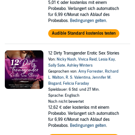
5,01 €
oder kostenlos mit einem
Probeabo. Verlängert sich automatisch
für 6,99 €/Monat nach Ablauf des
Probeabos.
Bedingungen gelten
.
Audible Standard kostenlos testen
12 Dirty Transgender Erotic Sex Stories
Von:
Nicky Nash
,
Vivica Reid
,
Lesia Kay
,
Sally Sate
,
Ashley Winters
Gesprochen von:
Amy Forrester
,
Richard
L. Walton
,
R. S. Valentina
,
Jennifer M.
Bisgard
,
Felicia Faraday
Spieldauer: 6 Std. und 27 Min.
Sprache: Englisch
Noch nicht bewertet
12,62 €
oder kostenlos mit einem
Probeabo. Verlängert sich automatisch
für 6,99 €/Monat nach Ablauf des
Probeabos.
Bedingungen gelten
.