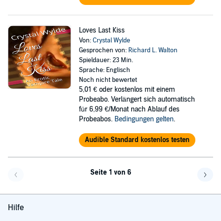
Loves Last Kiss
Von:
Crystal Wylde
Gesprochen von:
Richard L. Walton
Spieldauer: 23 Min.
Sprache: Englisch
Noch nicht bewertet
5,01 €
oder kostenlos mit einem
Probeabo. Verlängert sich automatisch
für 6,99 €/Monat nach Ablauf des
Probeabos.
Bedingungen gelten
.
Audible Standard kostenlos testen
Seite 1 von 6
Eine Seite zurück
Eine 
Hilfe