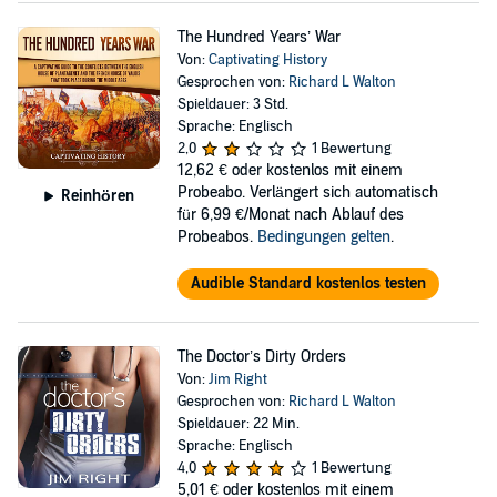
The Hundred Years’ War
Von:
Captivating History
Gesprochen von:
Richard L Walton
Spieldauer: 3 Std.
Sprache: Englisch
2,0
1 Bewertung
12,62 €
oder kostenlos mit einem
Probeabo. Verlängert sich automatisch
Reinhören
für 6,99 €/Monat nach Ablauf des
Probeabos.
Bedingungen gelten
.
Audible Standard kostenlos testen
The Doctor’s Dirty Orders
Von:
Jim Right
Gesprochen von:
Richard L Walton
Spieldauer: 22 Min.
Sprache: Englisch
4,0
1 Bewertung
5,01 €
oder kostenlos mit einem