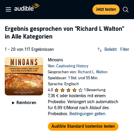
Jetzt testen
Ergebnis gesprochen von
"Richard L Walton"
in Alle Kategorien
1 - 20 von 117 Ergebnissen
Beliebt
Filter
Minoans
Von:
Captivating History
Gesprochen von:
Richard L. Walton
Spieldauer: 1 Std. und 55 Min.
Sprache: Englisch
4,0
1 Bewertung
7,36 €
oder kostenlos mit einem
Probeabo. Verlängert sich automatisch
Reinhören
für 6,99 €/Monat nach Ablauf des
Probeabos.
Bedingungen gelten
.
Audible Standard kostenlos testen