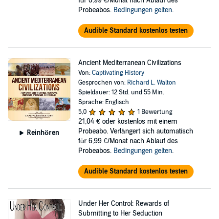
für 6,99 €/Monat nach Ablauf des
Probeabos.
Bedingungen gelten
.
Audible Standard kostenlos testen
Ancient Mediterranean Civilizations
Von:
Captivating History
Gesprochen von:
Richard L. Walton
Spieldauer: 12 Std. und 55 Min.
Sprache: Englisch
5,0
1 Bewertung
21,04 €
oder kostenlos mit einem
Probeabo. Verlängert sich automatisch
Reinhören
für 6,99 €/Monat nach Ablauf des
Probeabos.
Bedingungen gelten
.
Audible Standard kostenlos testen
Under Her Control: Rewards of
Submitting to Her Seduction