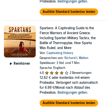
Probeabos.
Bedingungen gelten
.
Audible Standard kostenlos testen
Spartans: A Captivating Guide to the
Fierce Warriors of Ancient Greece,
Including Spartan Military Tactics, the
Battle of Thermopylae, How Sparta
Was Ruled, and More
Von:
Captivating History
Gesprochen von:
Richard L Walton
Spieldauer: 3 Std. und 7 Min.
Reinhören
Sprache: Englisch
4,0
2 Bewertungen
12,62 €
oder kostenlos mit einem
Probeabo. Verlängert sich automatisch
für 6,99 €/Monat nach Ablauf des
Probeabos.
Bedingungen gelten
.
Audible Standard kostenlos testen