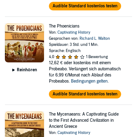
Audible Standard kostenlos testen
The Phoenicians
Von:
Captivating History
Gesprochen von:
Richard L. Walton
Spieldauer: 3 Std. und 1 Min.
Sprache: Englisch
4,0
1 Bewertung
12,62 €
oder kostenlos mit einem
Probeabo. Verlängert sich automatisch
Reinhören
für 6,99 €/Monat nach Ablauf des
Probeabos.
Bedingungen gelten
.
Audible Standard kostenlos testen
The Mycenaeans: A Captivating Guide
to the First Advanced Civilization in
Ancient Greece
Von:
Captivating History