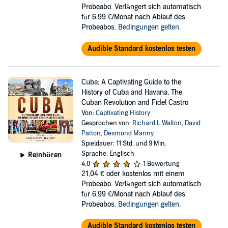
Probeabo. Verlängert sich automatisch
für 6,99 €/Monat nach Ablauf des
Probeabos.
Bedingungen gelten
.
Audible Standard kostenlos testen
Cuba: A Captivating Guide to the
History of Cuba and Havana, The
Cuban Revolution and Fidel Castro
Von:
Captivating History
Gesprochen von:
Richard L Walton
,
David
Patton
,
Desmond Manny
Spieldauer: 11 Std. und 9 Min.
Sprache: Englisch
Reinhören
4,0
1 Bewertung
21,04 €
oder kostenlos mit einem
Probeabo. Verlängert sich automatisch
für 6,99 €/Monat nach Ablauf des
Probeabos.
Bedingungen gelten
.
Audible Standard kostenlos testen