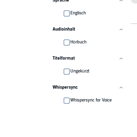
Sprache
Englisch
Audioinhalt
Hörbuch
Titelformat
Ungekürzt
Whispersync
Whispersync for Voice