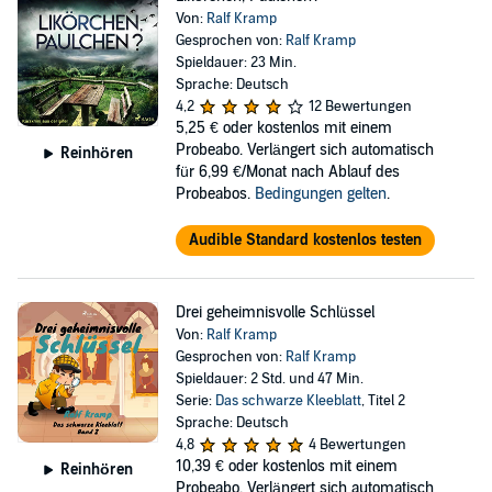
Von:
Ralf Kramp
Gesprochen von:
Ralf Kramp
Spieldauer: 23 Min.
Sprache: Deutsch
4,2
12 Bewertungen
5,25 €
oder kostenlos mit einem
Probeabo. Verlängert sich automatisch
Reinhören
für 6,99 €/Monat nach Ablauf des
Probeabos.
Bedingungen gelten
.
Audible Standard kostenlos testen
Drei geheimnisvolle Schlüssel
Von:
Ralf Kramp
Gesprochen von:
Ralf Kramp
Spieldauer: 2 Std. und 47 Min.
Serie:
Das schwarze Kleeblatt
, Titel 2
Sprache: Deutsch
4,8
4 Bewertungen
10,39 €
oder kostenlos mit einem
Reinhören
Probeabo. Verlängert sich automatisch