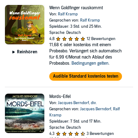
Wenn Goldfinger rauskommt
Von:
Ralf Kramp
Gesprochen von:
Ralf Kramp
Spieldauer: 3 Std. und 25 Min.
Sprache: Deutsch
4,8
12 Bewertungen
11,68 €
oder kostenlos mit einem
Probeabo. Verlängert sich automatisch
Reinhören
für 6,99 €/Monat nach Ablauf des
Probeabos.
Bedingungen gelten
.
Audible Standard kostenlos testen
Mords-Eifel
Von:
Jacques Berndorf
,
div.
Gesprochen von:
Jacques Berndorf
,
Ralf
Kramp
Spieldauer: 7 Std. und 17 Min.
Sprache: Deutsch
4,3
3 Bewertungen