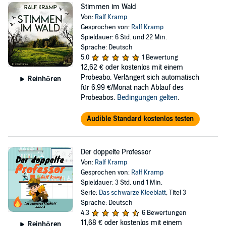
Stimmen im Wald
Von:
Ralf Kramp
Gesprochen von:
Ralf Kramp
Spieldauer: 6 Std. und 22 Min.
Sprache: Deutsch
5,0
1 Bewertung
12,62 €
oder kostenlos mit einem
Probeabo. Verlängert sich automatisch
Reinhören
für 6,99 €/Monat nach Ablauf des
Probeabos.
Bedingungen gelten
.
Audible Standard kostenlos testen
Der doppelte Professor
Von:
Ralf Kramp
Gesprochen von:
Ralf Kramp
Spieldauer: 3 Std. und 1 Min.
Serie:
Das schwarze Kleeblatt
, Titel 3
Sprache: Deutsch
4,3
6 Bewertungen
11,68 €
oder kostenlos mit einem
Reinhören