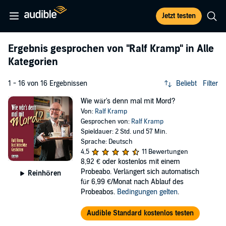
Jetzt testen
Ergebnis gesprochen von
"Ralf Kramp"
in Alle
Kategorien
1 - 16 von 16 Ergebnissen
Beliebt
Filter
Wie wär's denn mal mit Mord?
Von:
Ralf Kramp
Gesprochen von:
Ralf Kramp
Spieldauer: 2 Std. und 57 Min.
Sprache: Deutsch
4,5
11 Bewertungen
8,92 €
oder kostenlos mit einem
Probeabo. Verlängert sich automatisch
Reinhören
für 6,99 €/Monat nach Ablauf des
Probeabos.
Bedingungen gelten
.
Audible Standard kostenlos testen