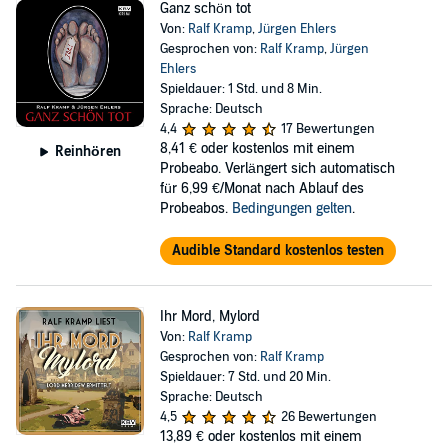
Ganz schön tot
Von:
Ralf Kramp
,
Jürgen Ehlers
Gesprochen von:
Ralf Kramp
,
Jürgen
Ehlers
Spieldauer: 1 Std. und 8 Min.
Sprache: Deutsch
4,4
17 Bewertungen
8,41 €
oder kostenlos mit einem
Reinhören
Probeabo. Verlängert sich automatisch
für 6,99 €/Monat nach Ablauf des
Probeabos.
Bedingungen gelten
.
Audible Standard kostenlos testen
Ihr Mord, Mylord
Von:
Ralf Kramp
Gesprochen von:
Ralf Kramp
Spieldauer: 7 Std. und 20 Min.
Sprache: Deutsch
4,5
26 Bewertungen
13,89 €
oder kostenlos mit einem