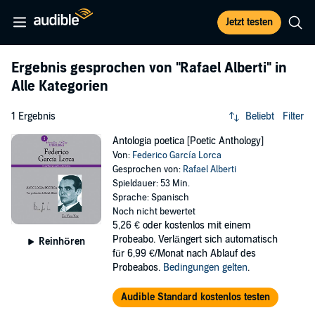
Jetzt testen
Ergebnis gesprochen von
"Rafael Alberti"
in
Alle Kategorien
1 Ergebnis
Beliebt
Filter
Antologia poetica [Poetic Anthology]
Von:
Federico García Lorca
Gesprochen von:
Rafael Alberti
Spieldauer: 53 Min.
Sprache: Spanisch
Noch nicht bewertet
5,26 €
oder kostenlos mit einem
Probeabo. Verlängert sich automatisch
Reinhören
für 6,99 €/Monat nach Ablauf des
Probeabos.
Bedingungen gelten
.
Audible Standard kostenlos testen