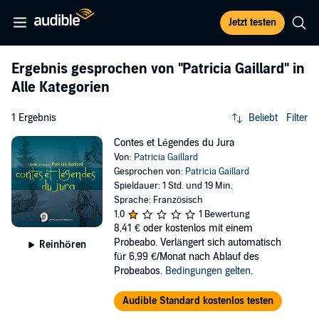
Jetzt testen
Ergebnis gesprochen von
"Patricia Gaillard"
in
Alle Kategorien
1 Ergebnis
Beliebt
Filter
Contes et Légendes du Jura
Von:
Patricia Gaillard
Gesprochen von:
Patricia Gaillard
Spieldauer: 1 Std. und 19 Min.
Sprache: Französisch
1,0
1 Bewertung
8,41 €
oder kostenlos mit einem
Probeabo. Verlängert sich automatisch
Reinhören
für 6,99 €/Monat nach Ablauf des
Probeabos.
Bedingungen gelten
.
Audible Standard kostenlos testen