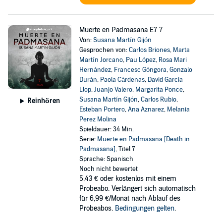
Muerte en Padmasana E7 7
Von:
Susana Martín Gijón
Gesprochen von:
Carlos Briones
,
Marta
Martín Jorcano
,
Pau López
,
Rosa Mari
Hernández
,
Francesc Góngora
,
Gonzalo
Durán
,
Paola Cárdenas
,
David Garcia
Llop
,
Juanjo Valero
,
Margarita Ponce
,
Susana Martín Gijón
,
Carlos Rubio
,
Reinhören
Esteban Portero
,
Ana Aznarez
,
Melania
Perez Molina
Spieldauer: 34 Min.
Serie:
Muerte en Padmasana [Death in
Padmasana]
, Titel 7
Sprache: Spanisch
Noch nicht bewertet
5,43 €
oder kostenlos mit einem
Probeabo. Verlängert sich automatisch
für 6,99 €/Monat nach Ablauf des
Probeabos.
Bedingungen gelten
.