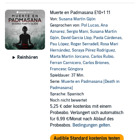
Muerte en Padmasana E10+1 11
Von:
Susana Martín Gijón
Gesprochen von:
Pol Lucas
,
Ana
Aznarez
,
Sergio Mani
,
Susana Martín
Gijón
,
David Garcia Llop
,
Paola Cárdenas
,
Pau López
,
Roger Serradell
,
Rosa Mari
Hernández
,
Soraya Pérez Rodríguez
,
Marta Martín Jorcano
,
Carlos Rubio
,
Reinhören
Ferran Carnicero
,
Carlos Briones
,
Francesc Góngora
Spieldauer: 37 Min.
Serie:
Muerte en Padmasana [Death in
Padmasana]
Sprache: Spanisch
Noch nicht bewertet
5,25 €
oder kostenlos mit einem
Probeabo. Verlängert sich automatisch
für 6,99 €/Monat nach Ablauf des
Probeabos.
Bedingungen gelten
.
Audible Standard kostenlos testen