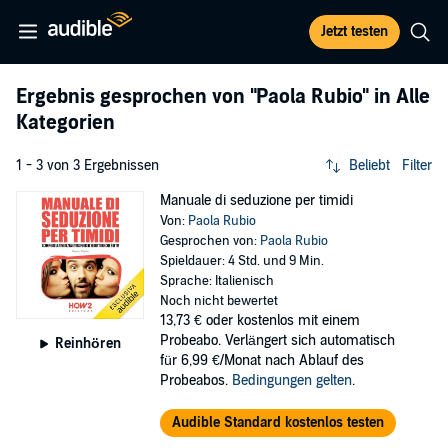
Jetzt testen
Ergebnis gesprochen von
"Paola Rubio"
in Alle
Kategorien
1 - 3 von 3 Ergebnissen
Beliebt
Filter
Manuale di seduzione per timidi
Von:
Paola Rubio
Gesprochen von:
Paola Rubio
Spieldauer: 4 Std. und 9 Min.
Sprache: Italienisch
Noch nicht bewertet
13,73 €
oder kostenlos mit einem
Probeabo. Verlängert sich automatisch
Reinhören
für 6,99 €/Monat nach Ablauf des
Probeabos.
Bedingungen gelten
.
Audible Standard kostenlos testen