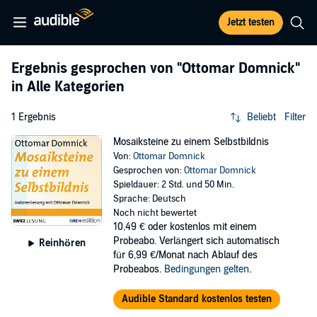
Jetzt testen
Ergebnis gesprochen von
"Ottomar Domnick"
in Alle Kategorien
1 Ergebnis
Beliebt
Filter
Mosaiksteine zu einem Selbstbildnis
Von:
Ottomar Domnick
Gesprochen von:
Ottomar Domnick
Spieldauer: 2 Std. und 50 Min.
Sprache: Deutsch
Noch nicht bewertet
10,49 €
oder kostenlos mit einem
Probeabo. Verlängert sich automatisch
Reinhören
für 6,99 €/Monat nach Ablauf des
Probeabos.
Bedingungen gelten
.
Audible Standard kostenlos testen