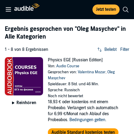
Jetzt testen
Ergebnis gesprochen von
"Oleg Masychev"
in
Alle Kategorien
1 - 8 von 8 Ergebnissen
Beliebt
Filter
Physics EGE [Russian Edition]
Von:
Audio Course
Gesprochen von:
Valentina Mozar
,
Oleg
Masychev
Spieldauer: 8 Std. und 46 Min.
Sprache: Russisch
Noch nicht bewertet
18,93 €
oder kostenlos mit einem
Reinhören
Probeabo. Verlängert sich automatisch
für 6,99 €/Monat nach Ablauf des
Probeabos.
Bedingungen gelten
.
Audible Standard kostenlos testen