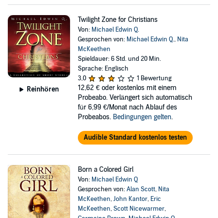
Twilight Zone for Christians
Von:
Michael Edwin Q.
Gesprochen von:
Michael Edwin Q.
,
Nita
McKeethen
Spieldauer: 6 Std. und 20 Min.
Sprache: Englisch
3,0
1 Bewertung
12,62 €
oder kostenlos mit einem
Reinhören
Probeabo. Verlängert sich automatisch
für 6,99 €/Monat nach Ablauf des
Probeabos.
Bedingungen gelten
.
Audible Standard kostenlos testen
Born a Colored Girl
Von:
Michael Edwin Q
Gesprochen von:
Alan Scott
,
Nita
McKeethen
,
John Kantor
,
Eric
McKeethen
,
Scott Nicewarmer
,