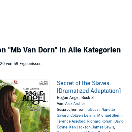
von
"Mb Van Dorn"
in Alle Kategorien
 20 von 59 Ergebnissen
Secret of the Slaves
[Dramatized Adaptation]
Rogue Angel, Book 8
Von:
Alex Archer
Gesprochen von:
full cast
,
Nanette
Savard
,
Colleen Delany
,
Michael Glenn
,
Terence Aselford
,
Richard Rohan
,
David
Coyne
,
Ken Jackson
,
James Lewis
,