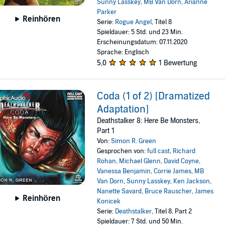
Sunny Lasskey
,
MB Van Dorn
,
Arianne
Parker
Reinhören
Serie:
Rogue Angel
, Titel 8
Spieldauer: 5 Std. und 23 Min.
Erscheinungsdatum: 07.11.2020
Sprache: Englisch
5,0
1 Bewertung
Coda (1 of 2) [Dramatized
Adaptation]
Deathstalker 8: Here Be Monsters,
Part 1
Von:
Simon R. Green
Gesprochen von:
full cast
,
Richard
Rohan
,
Michael Glenn
,
David Coyne
,
Vanessa Benjamin
,
Corrie James
,
MB
Van Dorn
,
Sunny Lasskey
,
Ken Jackson
,
Nanette Savard
,
Bruce Rauscher
,
James
Reinhören
Konicek
Serie:
Deathstalker
, Titel 8, Part 2
Spieldauer: 7 Std. und 50 Min.