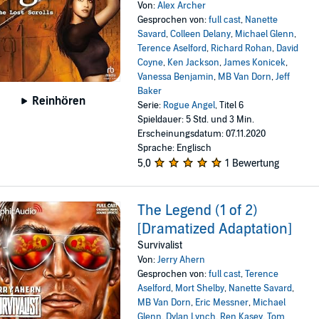
Von:
Alex Archer
Gesprochen von:
full cast
,
Nanette
Savard
,
Colleen Delany
,
Michael Glenn
,
Terence Aselford
,
Richard Rohan
,
David
Coyne
,
Ken Jackson
,
James Konicek
,
Vanessa Benjamin
,
MB Van Dorn
,
Jeff
Baker
Reinhören
Serie:
Rogue Angel
, Titel 6
Spieldauer: 5 Std. und 3 Min.
Erscheinungsdatum: 07.11.2020
Sprache: Englisch
5,0
1 Bewertung
The Legend (1 of 2)
[Dramatized Adaptation]
Survivalist
Von:
Jerry Ahern
Gesprochen von:
full cast
,
Terence
Aselford
,
Mort Shelby
,
Nanette Savard
,
MB Van Dorn
,
Eric Messner
,
Michael
Glenn
,
Dylan Lynch
,
Ren Kasey
,
Tom