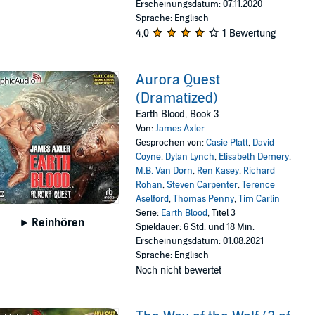
Erscheinungsdatum: 07.11.2020
Sprache: Englisch
4,0
1 Bewertung
Aurora Quest
(Dramatized)
Earth Blood, Book 3
Von:
James Axler
Gesprochen von:
Casie Platt
,
David
Coyne
,
Dylan Lynch
,
Elisabeth Demery
,
M.B. Van Dorn
,
Ren Kasey
,
Richard
Rohan
,
Steven Carpenter
,
Terence
Aselford
,
Thomas Penny
,
Tim Carlin
Serie:
Earth Blood
, Titel 3
Reinhören
Spieldauer: 6 Std. und 18 Min.
Erscheinungsdatum: 01.08.2021
Sprache: Englisch
Noch nicht bewertet