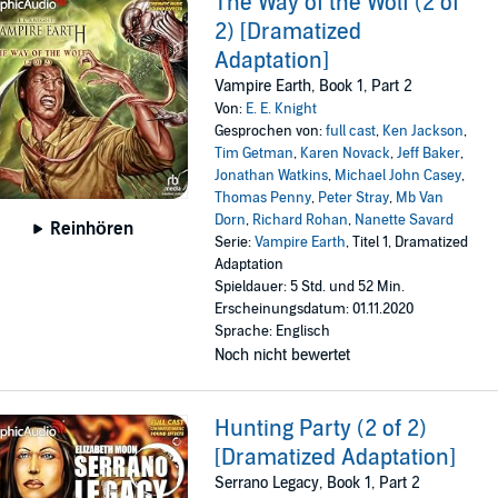
The Way of the Wolf (2 of
2) [Dramatized
Adaptation]
Vampire Earth, Book 1, Part 2
Von:
E. E. Knight
Gesprochen von:
full cast
,
Ken Jackson
,
Tim Getman
,
Karen Novack
,
Jeff Baker
,
Jonathan Watkins
,
Michael John Casey
,
Thomas Penny
,
Peter Stray
,
Mb Van
Dorn
,
Richard Rohan
,
Nanette Savard
Reinhören
Serie:
Vampire Earth
, Titel 1, Dramatized
Adaptation
Spieldauer: 5 Std. und 52 Min.
Erscheinungsdatum: 01.11.2020
Sprache: Englisch
Noch nicht bewertet
Hunting Party (2 of 2)
[Dramatized Adaptation]
Serrano Legacy, Book 1, Part 2