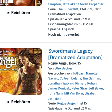
Simpson
,
Jeff Baker
,
Steven Carpenter
Serie:
The Survivalist
, Titel 21.5, Part 1,
Reinhören
Dramatized Adaptation
Spieldauer: 4 Std. und 27 Min.
Erscheinungsdatum: 12.11.2020
Sprache: Englisch
Noch nicht bewertet
Swordman's Legacy
[Dramatized Adaptation]
Rogue Angel, Book 15
Von:
Alex Archer
Gesprochen von:
full cast
,
Nanette
Savard
,
Colleen Delany
,
Tim Getman
,
Jonathan Watkins
,
Richard Rohan
,
James Konicek
,
Peter Stray
,
Jeff Baker
,
Tony Nam
,
MB Van Dorn
,
Elizabeth
Jernigan
Reinhören
Serie:
Rogue Angel
, Titel 15
Spieldauer: 4 Std. und 52 Min.