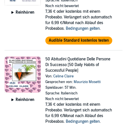
Sprache: Italienisch
Noch nicht bewertet
7,36 €
oder kostenlos mit einem
Reinhören
Probeabo. Verlängert sich automatisch
für 6,99 €/Monat nach Ablauf des
Probeabos.
Bedingungen gelten
.
Audible Standard kostenlos testen
50 Abitudini Quotidiane Delle Persone
Di Successo [50 Daily Habits of
Successful People]
Von:
Celine Claire
Gesprochen von:
Maurizio Mosetti
Spieldauer: 57 Min.
Sprache: Italienisch
Noch nicht bewertet
Reinhören
7,36 €
oder kostenlos mit einem
Probeabo. Verlängert sich automatisch
für 6,99 €/Monat nach Ablauf des
Probeabos.
Bedingungen gelten
.