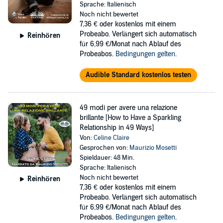
Sprache: Italienisch
Noch nicht bewertet
7,36 €
oder kostenlos mit einem
Probeabo. Verlängert sich automatisch
Reinhören
für 6,99 €/Monat nach Ablauf des
Probeabos.
Bedingungen gelten
.
Audible Standard kostenlos testen
49 modi per avere una relazione
brillante [How to Have a Sparkling
Relationship in 49 Ways]
Von:
Celine Claire
Gesprochen von:
Maurizio Mosetti
Spieldauer: 48 Min.
Sprache: Italienisch
Noch nicht bewertet
Reinhören
7,36 €
oder kostenlos mit einem
Probeabo. Verlängert sich automatisch
für 6,99 €/Monat nach Ablauf des
Probeabos.
Bedingungen gelten
.