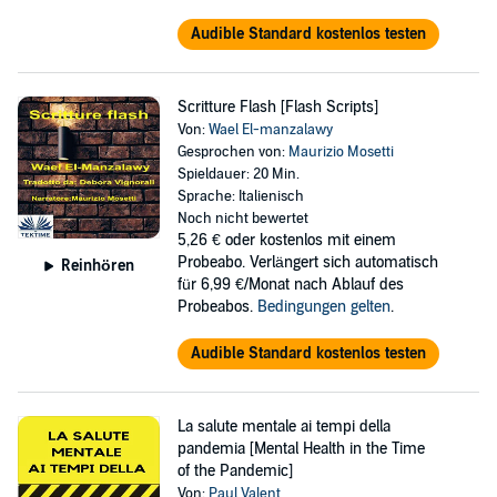
Audible Standard kostenlos testen
Scritture Flash [Flash Scripts]
Von:
Wael El-manzalawy
Gesprochen von:
Maurizio Mosetti
Spieldauer: 20 Min.
Sprache: Italienisch
Noch nicht bewertet
5,26 €
oder kostenlos mit einem
Probeabo. Verlängert sich automatisch
Reinhören
für 6,99 €/Monat nach Ablauf des
Probeabos.
Bedingungen gelten
.
Audible Standard kostenlos testen
La salute mentale ai tempi della
pandemia [Mental Health in the Time
of the Pandemic]
Von:
Paul Valent