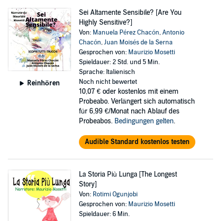
Sei Altamente Sensibile? [Are You
Highly Sensitive?]
Von:
Manuela Pérez Chacón
,
Antonio
Chacón
,
Juan Moisés de la Serna
Gesprochen von:
Maurizio Mosetti
Spieldauer: 2 Std. und 5 Min.
Sprache: Italienisch
Noch nicht bewertet
Reinhören
10,07 €
oder kostenlos mit einem
Probeabo. Verlängert sich automatisch
für 6,99 €/Monat nach Ablauf des
Probeabos.
Bedingungen gelten
.
Audible Standard kostenlos testen
La Storia Più Lunga [The Longest
Story]
Von:
Rotimi Ogunjobi
Gesprochen von:
Maurizio Mosetti
Spieldauer: 6 Min.