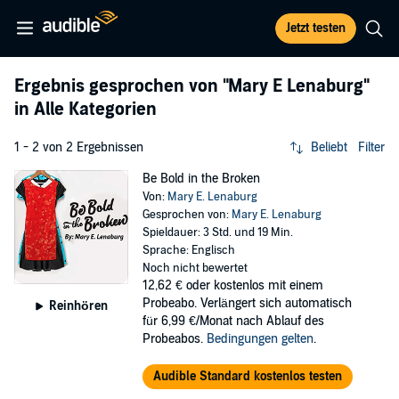
Jetzt testen
Ergebnis gesprochen von
"Mary E Lenaburg"
in Alle Kategorien
1 - 2 von 2 Ergebnissen
Beliebt
Filter
Be Bold in the Broken
Von:
Mary E. Lenaburg
Gesprochen von:
Mary E. Lenaburg
Spieldauer: 3 Std. und 19 Min.
Sprache: Englisch
Noch nicht bewertet
12,62 €
oder kostenlos mit einem
Probeabo. Verlängert sich automatisch
Reinhören
für 6,99 €/Monat nach Ablauf des
Probeabos.
Bedingungen gelten
.
Audible Standard kostenlos testen