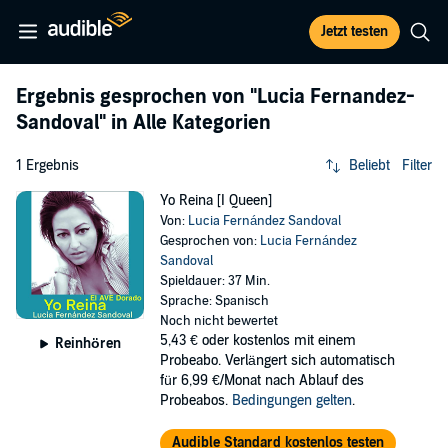
Jetzt testen
Ergebnis gesprochen von
"Lucia Fernandez-
Sandoval"
in Alle Kategorien
1 Ergebnis
Beliebt
Filter
Yo Reina [I Queen]
Von:
Lucia Fernández Sandoval
Gesprochen von:
Lucia Fernández
Sandoval
Spieldauer: 37 Min.
Sprache: Spanisch
Noch nicht bewertet
5,43 €
oder kostenlos mit einem
Reinhören
Probeabo. Verlängert sich automatisch
für 6,99 €/Monat nach Ablauf des
Probeabos.
Bedingungen gelten
.
Audible Standard kostenlos testen