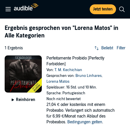
Jetzt testen
Ergebnis gesprochen von
"Lorena Matos"
in
Alle Kategorien
1 Ergebnis
Beliebt
Filter
Perfeitamente Proibido [Perfectly
Forbidden]
Von:
T. M. Kechichian
Gesprochen von:
Bruno Linhares
,
Lorena Matos
Spieldauer: 16 Std. und 10 Min.
Sprache: Portugiesisch
Noch nicht bewertet
Reinhören
21,04 €
oder kostenlos mit einem
Probeabo. Verlängert sich automatisch
für 6,99 €/Monat nach Ablauf des
Probeabos.
Bedingungen gelten
.