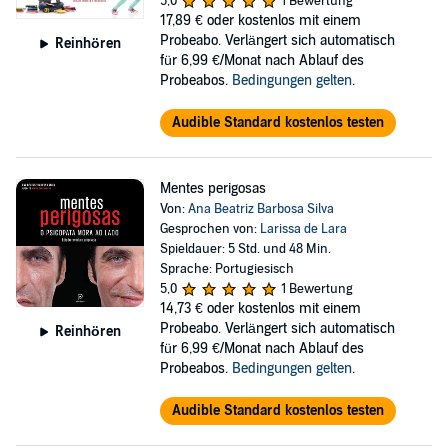
5,0
1 Bewertung
17,89 €
oder kostenlos mit einem
Probeabo. Verlängert sich automatisch
Reinhören
für 6,99 €/Monat nach Ablauf des
Probeabos.
Bedingungen gelten
.
Audible Standard kostenlos testen
Mentes perigosas
Von:
Ana Beatriz Barbosa Silva
Gesprochen von:
Larissa de Lara
Spieldauer: 5 Std. und 48 Min.
Sprache: Portugiesisch
5,0
1 Bewertung
14,73 €
oder kostenlos mit einem
Probeabo. Verlängert sich automatisch
Reinhören
für 6,99 €/Monat nach Ablauf des
Probeabos.
Bedingungen gelten
.
Audible Standard kostenlos testen