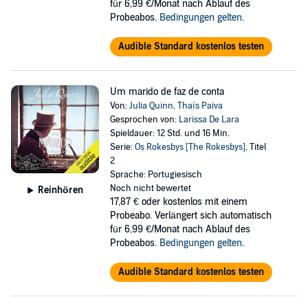
für 6,99 €/Monat nach Ablauf des
Probeabos.
Bedingungen gelten
.
Audible Standard kostenlos testen
Um marido de faz de conta
Von:
Julia Quinn
,
Thaís Paiva
Gesprochen von:
Larissa De Lara
Spieldauer: 12 Std. und 16 Min.
Serie:
Os Rokesbys [The Rokesbys]
, Titel
2
Sprache: Portugiesisch
Noch nicht bewertet
Reinhören
17,87 €
oder kostenlos mit einem
Probeabo. Verlängert sich automatisch
für 6,99 €/Monat nach Ablauf des
Probeabos.
Bedingungen gelten
.
Audible Standard kostenlos testen