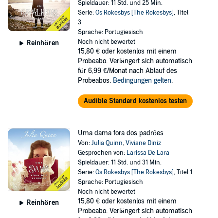
Spieldauer: 11 Std. und 25 Min.
Serie:
Os Rokesbys [The Rokesbys]
, Titel
3
Sprache: Portugiesisch
Noch nicht bewertet
Reinhören
15,80 €
oder kostenlos mit einem
Probeabo. Verlängert sich automatisch
für 6,99 €/Monat nach Ablauf des
Probeabos.
Bedingungen gelten
.
Audible Standard kostenlos testen
Uma dama fora dos padrões
Von:
Julia Quinn
,
Viviane Diniz
Gesprochen von:
Larissa De Lara
Spieldauer: 11 Std. und 31 Min.
Serie:
Os Rokesbys [The Rokesbys]
, Titel 1
Sprache: Portugiesisch
Noch nicht bewertet
15,80 €
oder kostenlos mit einem
Reinhören
Probeabo. Verlängert sich automatisch