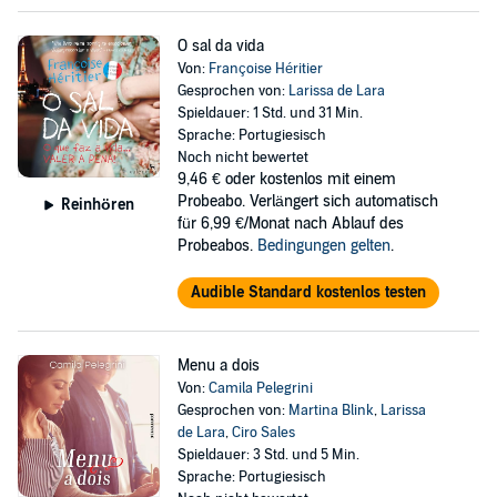
O sal da vida
Von:
Françoise Héritier
Gesprochen von:
Larissa de Lara
Spieldauer: 1 Std. und 31 Min.
Sprache: Portugiesisch
Noch nicht bewertet
9,46 €
oder kostenlos mit einem
Probeabo. Verlängert sich automatisch
Reinhören
für 6,99 €/Monat nach Ablauf des
Probeabos.
Bedingungen gelten
.
Audible Standard kostenlos testen
Menu a dois
Von:
Camila Pelegrini
Gesprochen von:
Martina Blink
,
Larissa
de Lara
,
Ciro Sales
Spieldauer: 3 Std. und 5 Min.
Sprache: Portugiesisch