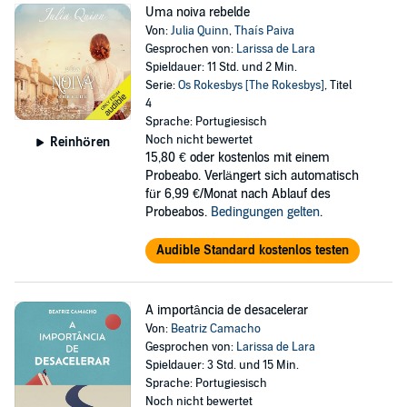
Uma noiva rebelde
Von:
Julia Quinn
,
Thaís Paiva
Gesprochen von:
Larissa de Lara
Spieldauer: 11 Std. und 2 Min.
Serie:
Os Rokesbys [The Rokesbys]
, Titel
4
Sprache: Portugiesisch
Noch nicht bewertet
Reinhören
15,80 €
oder kostenlos mit einem
Probeabo. Verlängert sich automatisch
für 6,99 €/Monat nach Ablauf des
Probeabos.
Bedingungen gelten
.
Audible Standard kostenlos testen
A importância de desacelerar
Von:
Beatriz Camacho
Gesprochen von:
Larissa de Lara
Spieldauer: 3 Std. und 15 Min.
Sprache: Portugiesisch
Noch nicht bewertet