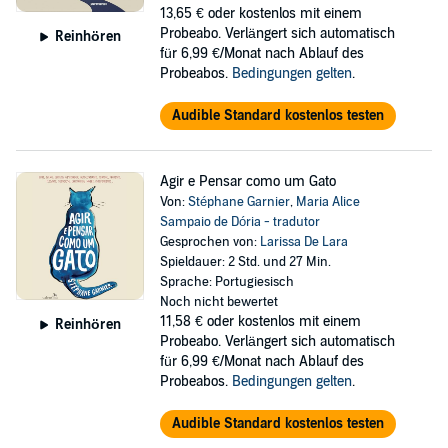
13,65 €
oder kostenlos mit einem
Probeabo. Verlängert sich automatisch
Reinhören
für 6,99 €/Monat nach Ablauf des
Probeabos.
Bedingungen gelten
.
Audible Standard kostenlos testen
Agir e Pensar como um Gato
Von:
Stéphane Garnier
,
Maria Alice
Sampaio de Dória - tradutor
Gesprochen von:
Larissa De Lara
Spieldauer: 2 Std. und 27 Min.
Sprache: Portugiesisch
Noch nicht bewertet
11,58 €
oder kostenlos mit einem
Reinhören
Probeabo. Verlängert sich automatisch
für 6,99 €/Monat nach Ablauf des
Probeabos.
Bedingungen gelten
.
Audible Standard kostenlos testen