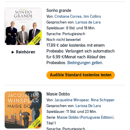
Sonho grande
Von:
Cristiane Correa
,
Jim Collins
Gesprochen von:
Larissa de Lara
Spieldauer: 8 Std. und 18 Min.
Sprache: Portugiesisch
Noch nicht bewertet
17,89 €
oder kostenlos mit einem
Probeabo. Verlängert sich automatisch
Reinhören
für 6,99 €/Monat nach Ablauf des
Probeabos.
Bedingungen gelten
.
Audible Standard kostenlos testen
Maisie Dobbs
Von:
Jacqueline Winspear
,
Nina Schipper
Gesprochen von:
Larissa De Lara
Spieldauer: 11 Std. und 23 Min.
Serie:
Maisie Dobbs (Portuguese Edition)
,
Titel 1
Sprache: Portugiesisch