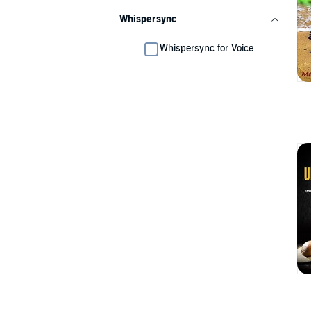
Whispersync
Whispersync for Voice