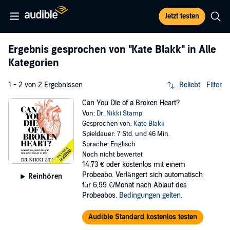
Jetzt testen
Ergebnis gesprochen von
"Kate Blakk"
in Alle
Kategorien
1 - 2 von 2 Ergebnissen
Beliebt
Filter
Can You Die of a Broken Heart?
Von:
Dr. Nikki Stamp
Gesprochen von:
Kate Blakk
Spieldauer: 7 Std. und 46 Min.
Sprache: Englisch
Noch nicht bewertet
14,73 €
oder kostenlos mit einem
Probeabo. Verlängert sich automatisch
Reinhören
für 6,99 €/Monat nach Ablauf des
Probeabos.
Bedingungen gelten
.
Audible Standard kostenlos testen