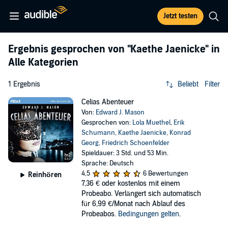
Jetzt testen
Ergebnis gesprochen von
"Kaethe Jaenicke"
in
Alle Kategorien
1 Ergebnis
Beliebt
Filter
Celias Abenteuer
Von:
Edward J. Mason
Gesprochen von:
Lola Muethel
,
Erik
Schumann
,
Kaethe Jaenicke
,
Konrad
Georg
,
Friedrich Schoenfelder
Spieldauer: 3 Std. und 53 Min.
Sprache: Deutsch
4,5
6 Bewertungen
Reinhören
7,36 €
oder kostenlos mit einem
Probeabo. Verlängert sich automatisch
für 6,99 €/Monat nach Ablauf des
Probeabos.
Bedingungen gelten
.