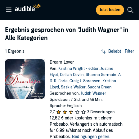
Jetzt testen
Ergebnis gesprochen von
"Judith Wagner"
in
Alle Kategorien
1 Ergebnis
Beliebt
Filter
Dream Lover
Von:
Kristina Wright - editor
,
Justine
Elyot
,
Delilah Devlin
,
Shanna Germain
,
A.
D. R. Forte
,
Craig J. Sorensen
,
Kristina
Lloyd
,
Saskia Walker
,
Sacchi Green
Gesprochen von:
Judith Wagner
Spieldauer: 7 Std. und 46 Min.
Sprache: Englisch
2,7
3 Bewertungen
12,62 €
oder kostenlos mit einem
Probeabo. Verlängert sich automatisch
für 6,99 €/Monat nach Ablauf des
Probeabos.
Bedingungen gelten
.