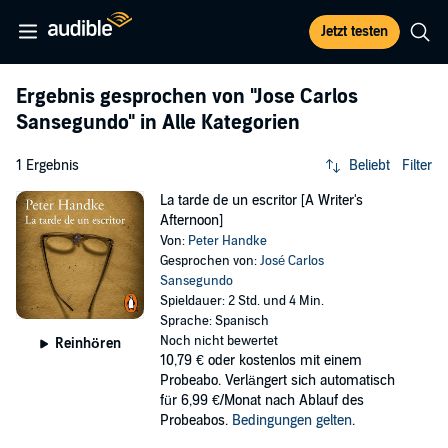
Jetzt testen
Ergebnis gesprochen von
"Jose Carlos
Sansegundo"
in Alle Kategorien
1 Ergebnis
Beliebt
Filter
La tarde de un escritor [A Writer's
Afternoon]
Von:
Peter Handke
Gesprochen von:
José Carlos
Sansegundo
Spieldauer: 2 Std. und 4 Min.
Sprache: Spanisch
Noch nicht bewertet
Reinhören
10,79 €
oder kostenlos mit einem
Probeabo. Verlängert sich automatisch
für 6,99 €/Monat nach Ablauf des
Probeabos.
Bedingungen gelten
.