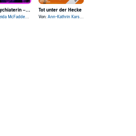
Die Psychiaterin – Wurde der Job ihr zum Verhängnis?
Tot unter der Hecke
12. Tot an der Klippe
eida McFadden
, und andere
Von:
Ann-Kathrin Karschnick
Von:
Robin Fuchs