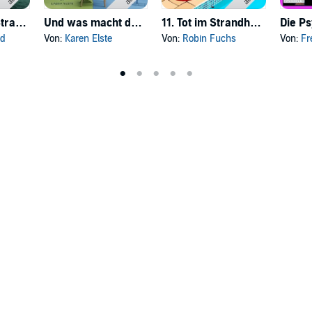
SOKO SYLT – Strandkorb Mörder
Und was macht das mit Ihnen?
11. Tot im Strandhotel
nd
Von:
Karen Elste
Von:
Robin Fuchs
Von:
Fr