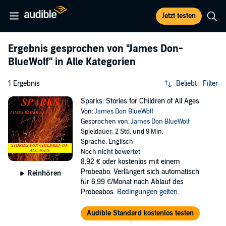
Jetzt testen
Ergebnis gesprochen von
"James Don-
BlueWolf"
in Alle Kategorien
1 Ergebnis
Beliebt
Filter
Sparks: Stories for Children of All Ages
Von:
James Don BlueWolf
Gesprochen von:
James Don BlueWolf
Spieldauer: 2 Std. und 9 Min.
Sprache: Englisch
Noch nicht bewertet
8,92 €
oder kostenlos mit einem
Probeabo. Verlängert sich automatisch
Reinhören
für 6,99 €/Monat nach Ablauf des
Probeabos.
Bedingungen gelten
.
Audible Standard kostenlos testen