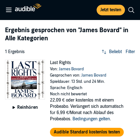
Jetzt testen
Ergebnis gesprochen von
"James Bovard"
in
Alle Kategorien
1 Ergebnis
Beliebt
Filter
Last Rights
Von:
James Bovard
Gesprochen von:
James Bovard
Spieldauer: 13 Std. und 24 Min.
Sprache: Englisch
Noch nicht bewertet
22,09 €
oder kostenlos mit einem
Probeabo. Verlängert sich automatisch
Reinhören
für 6,99 €/Monat nach Ablauf des
Probeabos.
Bedingungen gelten
.
Audible Standard kostenlos testen