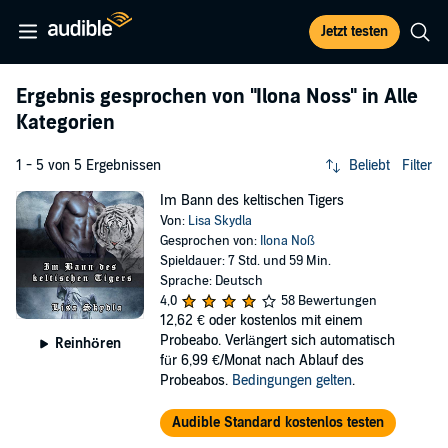
Jetzt testen
Ergebnis gesprochen von
"Ilona Noss"
in Alle
Kategorien
1 - 5 von 5 Ergebnissen
Beliebt
Filter
Im Bann des keltischen Tigers
Von:
Lisa Skydla
Gesprochen von:
Ilona Noß
Spieldauer: 7 Std. und 59 Min.
Sprache: Deutsch
4,0
58 Bewertungen
12,62 €
oder kostenlos mit einem
Probeabo. Verlängert sich automatisch
Reinhören
für 6,99 €/Monat nach Ablauf des
Probeabos.
Bedingungen gelten
.
Audible Standard kostenlos testen