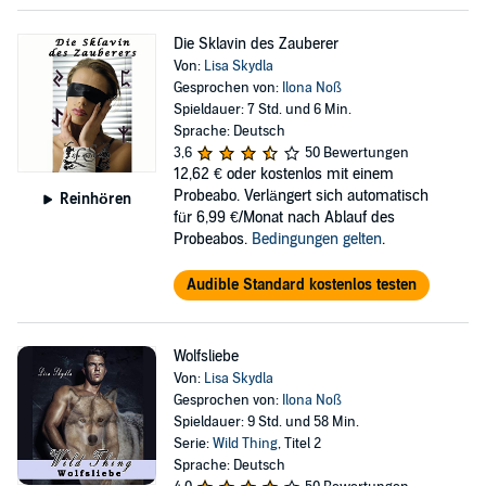
Die Sklavin des Zauberer
Von:
Lisa Skydla
Gesprochen von:
Ilona Noß
Spieldauer: 7 Std. und 6 Min.
Sprache: Deutsch
3,6
50 Bewertungen
12,62 €
oder kostenlos mit einem
Probeabo. Verlängert sich automatisch
Reinhören
für 6,99 €/Monat nach Ablauf des
Probeabos.
Bedingungen gelten
.
Audible Standard kostenlos testen
Wolfsliebe
Von:
Lisa Skydla
Gesprochen von:
Ilona Noß
Spieldauer: 9 Std. und 58 Min.
Serie:
Wild Thing
, Titel 2
Sprache: Deutsch