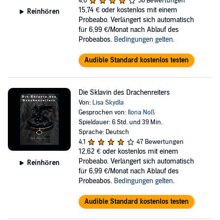
4,0
50 Bewertungen
15,74 €
oder kostenlos mit einem
Reinhören
Probeabo. Verlängert sich automatisch
für 6,99 €/Monat nach Ablauf des
Probeabos.
Bedingungen gelten
.
Audible Standard kostenlos testen
Die Sklavin des Drachenreiters
Von:
Lisa Skydla
Gesprochen von:
Ilona Noß
Spieldauer: 6 Std. und 39 Min.
Sprache: Deutsch
4,1
47 Bewertungen
12,62 €
oder kostenlos mit einem
Probeabo. Verlängert sich automatisch
Reinhören
für 6,99 €/Monat nach Ablauf des
Probeabos.
Bedingungen gelten
.
Audible Standard kostenlos testen