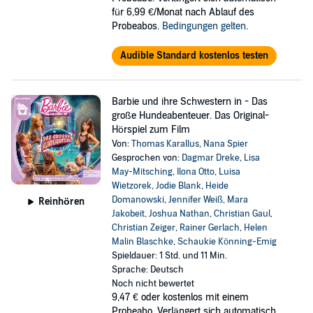
für 6,99 €/Monat nach Ablauf des
Probeabos.
Bedingungen gelten
.
Audible Standard kostenlos testen
Barbie und ihre Schwestern in - Das
große Hundeabenteuer. Das Original-
Hörspiel zum Film
Von:
Thomas Karallus
,
Nana Spier
Gesprochen von:
Dagmar Dreke
,
Lisa
May-Mitsching
,
Ilona Otto
,
Luisa
Wietzorek
,
Jodie Blank
,
Heide
Domanowski
,
Jennifer Weiß
,
Mara
Reinhören
Jakobeit
,
Joshua Nathan
,
Christian Gaul
,
Christian Zeiger
,
Rainer Gerlach
,
Helen
Malin Blaschke
,
Schaukie Könning-Emig
Spieldauer: 1 Std. und 11 Min.
Sprache: Deutsch
Noch nicht bewertet
9,47 €
oder kostenlos mit einem
Probeabo. Verlängert sich automatisch