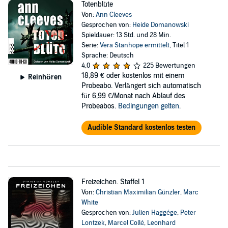
Totenblüte
Von:
Ann Cleeves
Gesprochen von:
Heide Domanowski
Spieldauer: 13 Std. und 28 Min.
Serie:
Vera Stanhope ermittelt
, Titel 1
Sprache: Deutsch
4,0
225 Bewertungen
18,89 €
oder kostenlos mit einem
Reinhören
Probeabo. Verlängert sich automatisch
für 6,99 €/Monat nach Ablauf des
Probeabos.
Bedingungen gelten
.
Audible Standard kostenlos testen
Freizeichen. Staffel 1
Von:
Christian Maximilian Günzler
,
Marc
White
Gesprochen von:
Julien Haggége
,
Peter
Lontzek
,
Marcel Collé
,
Leonhard