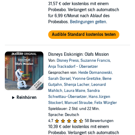
31,57 €
oder kostenlos mit einem
Probeabo. Verlängert sich automatisch
für 6,99 €/Monat nach Ablauf des
Probeabos.
Bedingungen gelten
.
Audible Standard kostenlos testen
Disneys Eiskönigin: Olafs Mission
Von:
Disney Press
,
Suzanne Francis
,
Anja Tracksdorf - Übersetzer
Gesprochen von:
Heide Domanowski
,
Sarah Dorsel
,
Yvonne Greitzke
,
Bene
Gutjahn
,
Shenja Lacher
,
Leonard
Mahlich
,
Laura Maire
,
Sandra
Schwittau-Übersetzer
,
Hans Jürgen
Reinhören
Stockerl
,
Manuel Straube
,
Felix Würgler
Spieldauer: 2 Std. und 22 Min.
Sprache: Deutsch
4,7
58 Bewertungen
10,39 €
oder kostenlos mit einem
Probeabo. Verlängert sich automatisch