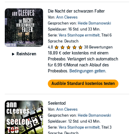
Die Nacht der schwarzen Falter
Von:
Ann Cleeves
Gesprochen von:
Heide Domanowski
Spieldauer: 16 Std. und 33 Min.
Serie:
Vera Stanhope ermittelt
, Titel 6
Sprache: Deutsch
4,8
38 Bewertungen
18,89 €
oder kostenlos mit einem
Reinhören
Probeabo. Verlängert sich automatisch
für 6,99 €/Monat nach Ablauf des
Probeabos.
Bedingungen gelten
.
Audible Standard kostenlos testen
Seelentod
Von:
Ann Cleeves
Gesprochen von:
Heide Domanowski
Spieldauer: 12 Std. und 43 Min.
Serie:
Vera Stanhope ermittelt
, Titel 3
Sprache: Deutsch