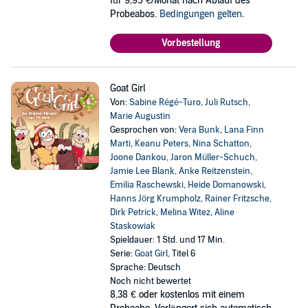
für 9,95 €/Monat nach Ablauf des
Probeabos.
Bedingungen gelten
.
Vorbestellung
Goat Girl
Von:
Sabine Régé-Turo
,
Juli Rutsch
,
Marie Augustin
Gesprochen von:
Vera Bunk
,
Lana Finn
Marti
,
Keanu Peters
,
Nina Schatton
,
Joone Dankou
,
Jaron Müller-Schuch
,
Jamie Lee Blank
,
Anke Reitzenstein
,
Emilia Raschewski
,
Heide Domanowski
,
Hanns Jörg Krumpholz
,
Rainer Fritzsche
,
Dirk Petrick
,
Melina Witez
,
Aline
Staskowiak
Spieldauer: 1 Std. und 17 Min.
Serie:
Goat Girl
, Titel 6
Sprache: Deutsch
Noch nicht bewertet
8,38 €
oder kostenlos mit einem