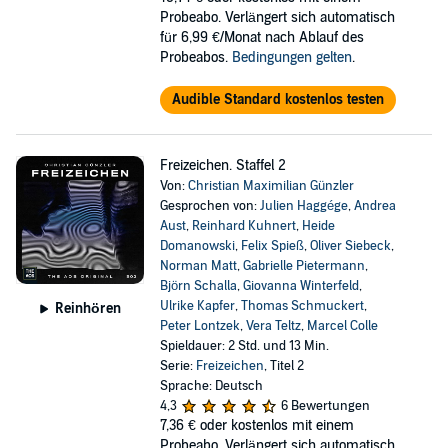
Probeabo. Verlängert sich automatisch
für 6,99 €/Monat nach Ablauf des
Probeabos.
Bedingungen gelten
.
Audible Standard kostenlos testen
Freizeichen. Staffel 2
Von:
Christian Maximilian Günzler
Gesprochen von:
Julien Haggége
,
Andrea
Aust
,
Reinhard Kuhnert
,
Heide
Domanowski
,
Felix Spieß
,
Oliver Siebeck
,
Norman Matt
,
Gabrielle Pietermann
,
Björn Schalla
,
Giovanna Winterfeld
,
Ulrike Kapfer
,
Thomas Schmuckert
,
Reinhören
Peter Lontzek
,
Vera Teltz
,
Marcel Colle
Spieldauer: 2 Std. und 13 Min.
Serie:
Freizeichen
, Titel 2
Sprache: Deutsch
4,3
6 Bewertungen
7,36 €
oder kostenlos mit einem
Probeabo. Verlängert sich automatisch