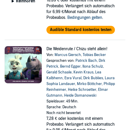
18,89 €
oder kostenlos mit einem
Reinhören
Probeabo. Verlängert sich automatisch
für 6,99 €/Monat nach Ablauf des
Probeabos.
Bedingungen gelten
.
Audible Standard kostenlos testen
Die Weidenrute / Chizu steht allein!
Von:
Marcus Giersch
,
Tobias Becker
Gesprochen von:
Patrick Bach
,
Dirk
Petrick
,
Bernd Egger
,
Ilona Schulz
,
Gerald Schaale
,
Kevin Kraus
,
Lea
Kalbhenn
,
Esra Vural
,
Dirk Bublies
,
Laura
Sophia Landauer
,
Mirko Böttcher
,
Philipp
Reinheimer
,
Heike Schroetter
,
Elmar
Gutmann
,
Heide Domanowski
Spieldauer: 49 Min.
Sprache: Deutsch
Noch nicht bewertet
7,28 €
oder kostenlos mit einem
Probeabo. Verlängert sich automatisch