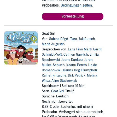
für 9,95 €/Monat nach Ablauf des
Probeabos.
Bedingungen gelten
.
Vorbestellung
Goat Girl
Von:
Sabine Régé -Turo
,
Juli Rutsch
,
Marie Augustin
Gesprochen von:
Lana Finn Marti
,
Gerrit
Schmidt-Voß
,
Cathlen Gawlich
,
Emilia
Raschewski
,
Joone Dankou
,
Jaron
Müller-Schuch
,
Keanu Peters
,
Heide
Domanowski
,
Hanns Jörg Krumpholz
,
Rainer Fritzsche
,
Dirk Petrick
,
Melina
Witez
,
Aline Staskowiak
Spieldauer: 1 Std. und 19 Min.
Serie:
Goat Girl
, Titel 5
Sprache: Deutsch
Noch nicht bewertet
8,38 €
oder kostenlos mit einem
Probeabo. Verlängert sich automatisch