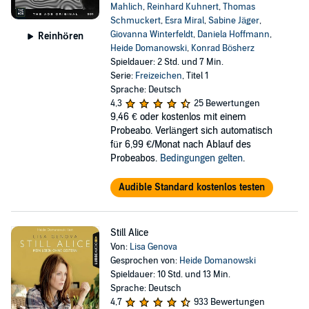
Mahlich
,
Reinhard Kuhnert
,
Thomas
Schmuckert
,
Esra Miral
,
Sabine Jäger
,
Giovanna Winterfeldt
,
Daniela Hoffmann
,
Reinhören
Heide Domanowski
,
Konrad Bösherz
Spieldauer: 2 Std. und 7 Min.
Serie:
Freizeichen
, Titel 1
Sprache: Deutsch
4,3
25 Bewertungen
9,46 €
oder kostenlos mit einem
Probeabo. Verlängert sich automatisch
für 6,99 €/Monat nach Ablauf des
Probeabos.
Bedingungen gelten
.
Audible Standard kostenlos testen
Still Alice
Von:
Lisa Genova
Gesprochen von:
Heide Domanowski
Spieldauer: 10 Std. und 13 Min.
Sprache: Deutsch
4,7
933 Bewertungen