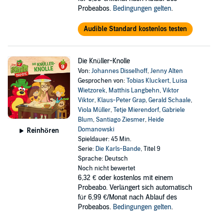
Probeabos.
Bedingungen gelten
.
Audible Standard kostenlos testen
Die Knüller-Knolle
Von:
Johannes Disselhoff
,
Jenny Alten
Gesprochen von:
Tobias Kluckert
,
Luisa
Wietzorek
,
Matthis Langbehn
,
Viktor
Viktor
,
Klaus-Peter Grap
,
Gerald Schaale
,
Viola Müller
,
Tetje Mierendorf
,
Gabriele
Blum
,
Santiago Ziesmer
,
Heide
Domanowski
Reinhören
Spieldauer: 45 Min.
Serie:
Die Karls-Bande
, Titel 9
Sprache: Deutsch
Noch nicht bewertet
6,32 €
oder kostenlos mit einem
Probeabo. Verlängert sich automatisch
für 6,99 €/Monat nach Ablauf des
Probeabos.
Bedingungen gelten
.