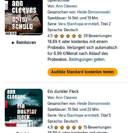
Opferschuld
Von:
Ann Cleeves
Gesprochen von:
Heide Domanowski
Spieldauer: 14 Std. und 19 Min.
Serie:
Vera Stanhope ermittelt
, Titel 2
Sprache: Deutsch
4,5
39 Bewertungen
18,89 €
oder kostenlos mit einem
Reinhören
Probeabo. Verlängert sich automatisch
für 6,99 €/Monat nach Ablauf des
Probeabos.
Bedingungen gelten
.
Audible Standard kostenlos testen
Ein dunkler Fleck
Von:
Ann Cleeves
Gesprochen von:
Heide Domanowski
Spieldauer: 15 Std. und 22 Min.
Serie:
Vera Stanhope ermittelt
, Titel 5
Sprache: Deutsch
4,9
15 Bewertungen