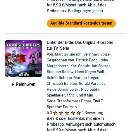
für 6,99 €/Monat nach Ablauf des
Probeabos.
Bedingungen gelten
.
Audible Standard kostenlos testen
Unter der Erde. Das Original-Hörspiel
zur TV-Serie
Von:
Marcus Giersch
,
Bernhard Völger
Gesprochen von:
Patrick Bach
,
Lydia
Morgenstern
,
Karl Schulz
,
Jan Spitzer
,
Stephan Rabow
,
Hans Jürgen Wolf
,
Reiner Schöne
,
Martina Treger
,
Christoph Banken
,
Gerald Paradies
,
Reinhören
Heide Domanowski
,
Nico Sablik
Spieldauer: 1 Std. und 8 Min.
Serie:
Transformers Prime
, Titel 7
Sprache: Deutsch
5,0
1 Bewertung
9,47 €
oder kostenlos mit einem
Probeabo. Verlängert sich automatisch
für 6,99 €/Monat nach Ablauf des