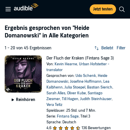
Jetzt testen
Ergebnis gesprochen von
"Heide
Domanowski"
in Alle Kategorien
1 - 20 von 45 Ergebnissen
Beliebt
Filter
Der Fluch der Kraken (Fintans Sage 3)
Von:
Kevin Hearne
,
Urban Hofstetter -
translator
Gesprochen von:
Udo Schenk
,
Heide
Domanowski
,
Josefine Hoffmann
,
Lea
Kalbhenn
,
Julia Stoepel
,
Bastian Sierich
,
Sarah Alles
,
Oliver Kube
,
Santiago
Ziesmer
,
Till Hagen
,
Judith Steinhäuser
,
Reinhören
Vera Teltz
Spieldauer: 25 Std. und 7 Min.
Serie:
Fintans Sage
, Titel 3
Sprache: Deutsch
4,6
136 Bewertungen