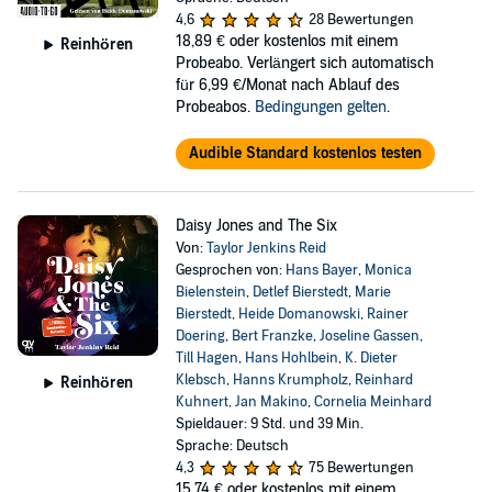
4,6
28 Bewertungen
18,89 €
oder kostenlos mit einem
Reinhören
Probeabo. Verlängert sich automatisch
für 6,99 €/Monat nach Ablauf des
Probeabos.
Bedingungen gelten
.
Audible Standard kostenlos testen
Daisy Jones and The Six
Von:
Taylor Jenkins Reid
Gesprochen von:
Hans Bayer
,
Monica
Bielenstein
,
Detlef Bierstedt
,
Marie
Bierstedt
,
Heide Domanowski
,
Rainer
Doering
,
Bert Franzke
,
Joseline Gassen
,
Till Hagen
,
Hans Hohlbein
,
K. Dieter
Klebsch
,
Hanns Krumpholz
,
Reinhard
Reinhören
Kuhnert
,
Jan Makino
,
Cornelia Meinhard
Spieldauer: 9 Std. und 39 Min.
Sprache: Deutsch
4,3
75 Bewertungen
15,74 €
oder kostenlos mit einem