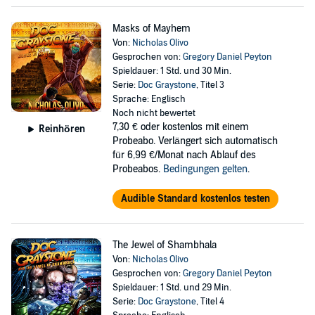
Masks of Mayhem
Von:
Nicholas Olivo
Gesprochen von:
Gregory Daniel Peyton
Spieldauer: 1 Std. und 30 Min.
Serie:
Doc Graystone
, Titel 3
Sprache: Englisch
Noch nicht bewertet
7,30 €
oder kostenlos mit einem
Reinhören
Probeabo. Verlängert sich automatisch
für 6,99 €/Monat nach Ablauf des
Probeabos.
Bedingungen gelten
.
Audible Standard kostenlos testen
The Jewel of Shambhala
Von:
Nicholas Olivo
Gesprochen von:
Gregory Daniel Peyton
Spieldauer: 1 Std. und 29 Min.
Serie:
Doc Graystone
, Titel 4