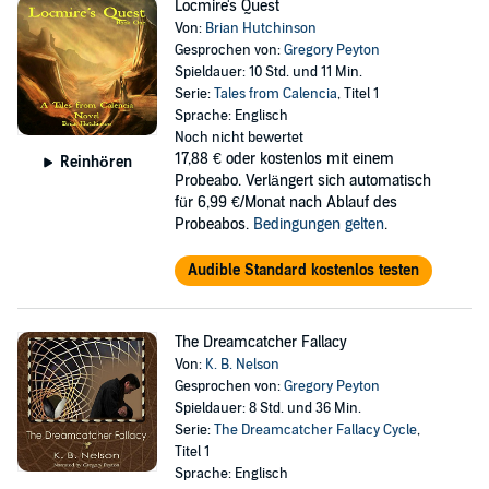
Locmire's Quest
Von:
Brian Hutchinson
Gesprochen von:
Gregory Peyton
Spieldauer: 10 Std. und 11 Min.
Serie:
Tales from Calencia
, Titel 1
Sprache: Englisch
Noch nicht bewertet
17,88 €
oder kostenlos mit einem
Reinhören
Probeabo. Verlängert sich automatisch
für 6,99 €/Monat nach Ablauf des
Probeabos.
Bedingungen gelten
.
Audible Standard kostenlos testen
The Dreamcatcher Fallacy
Von:
K. B. Nelson
Gesprochen von:
Gregory Peyton
Spieldauer: 8 Std. und 36 Min.
Serie:
The Dreamcatcher Fallacy Cycle
,
Titel 1
Sprache: Englisch