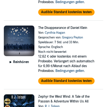
Probeabos.
Bedingungen gelten
.
Audible Standard kostenlos testen
The Disappearance of Daniel Klein
Von:
Cynthia Hagan
Gesprochen von:
Gregory Peyton
Spieldauer: 7 Std. und 33 Min.
Sprache: Englisch
Noch nicht bewertet
12,62 €
oder kostenlos mit einem
Probeabo. Verlängert sich automatisch
Reinhören
für 6,99 €/Monat nach Ablauf des
Probeabos.
Bedingungen gelten
.
Audible Standard kostenlos testen
Zephyr the West Wind: A Tale of the
Passion & Adventure Within Us All
Von:
R. J. Tolson