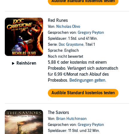
Audible Standard kostenlos testen
Red Runes
Von:
Nicholas Olivo
Gesprochen von:
Gregory Peyton
Spieldauer: 1 Std. und 41 Min.
Serie:
Doc Graystone
, Titel 1
Sprache: Englisch
Noch nicht bewertet
5,88 €
oder kostenlos mit einem
Reinhören
Probeabo. Verlängert sich automatisch
für 6,99 €/Monat nach Ablauf des
Probeabos.
Bedingungen gelten
.
Audible Standard kostenlos testen
The Saviors
Von:
Brian Hutchinson
Gesprochen von:
Gregory Peyton
Spieldauer: 11 Std. und 32 Min.