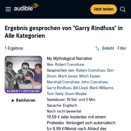
Jetzt testen
Ergebnis gesprochen von
"Garry Rindfuss"
in
Alle Kategorien
1 Ergebnis
Beliebt
Filter
My Mythological Narrative
Von:
Robert Crenshaw
Gesprochen von:
Robert Crenshaw
,
Don
Dixon
,
Marti Jones
,
Mitch Easter
,
Marshall Crenshaw
,
John Crenshaw
,
Garry Rindfuss
,
Bill Lloyd
,
Mark Williams
,
Tom Teely
,
Gram Maybe
Spieldauer: 10 Std. und 5 Min.
Reinhören
Sprache: Englisch
Noch nicht bewertet
19,59 €
oder kostenlos mit einem
Probeabo. Verlängert sich automatisch
für 6,99 €/Monat nach Ablauf des