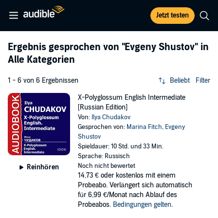
Jetzt testen
Ergebnis gesprochen von
"Evgeny Shustov"
in
Alle Kategorien
1 - 6 von 6 Ergebnissen
Beliebt
Filter
X-Polyglossum English Intermediate
[Russian Edition]
Von:
Ilya Chudakov
Gesprochen von:
Marina Fitch
,
Evgeny
Shustov
Spieldauer: 10 Std. und 33 Min.
Sprache: Russisch
Noch nicht bewertet
Reinhören
14,73 €
oder kostenlos mit einem
Probeabo. Verlängert sich automatisch
für 6,99 €/Monat nach Ablauf des
Probeabos.
Bedingungen gelten
.