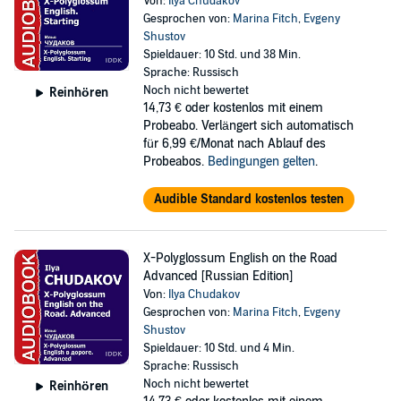
Von:
Ilya Chudakov
Gesprochen von:
Marina Fitch
,
Evgeny
Shustov
Spieldauer: 10 Std. und 38 Min.
Sprache: Russisch
Noch nicht bewertet
Reinhören
14,73 €
oder kostenlos mit einem
Probeabo. Verlängert sich automatisch
für 6,99 €/Monat nach Ablauf des
Probeabos.
Bedingungen gelten
.
Audible Standard kostenlos testen
X-Polyglossum English on the Road
Advanced [Russian Edition]
Von:
Ilya Chudakov
Gesprochen von:
Marina Fitch
,
Evgeny
Shustov
Spieldauer: 10 Std. und 4 Min.
Sprache: Russisch
Noch nicht bewertet
Reinhören