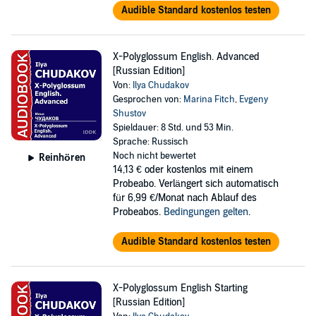
Audible Standard kostenlos testen
X-Polyglossum English. Advanced
[Russian Edition]
Von:
Ilya Chudakov
Gesprochen von:
Marina Fitch
,
Evgeny
Shustov
Spieldauer: 8 Std. und 53 Min.
Sprache: Russisch
Noch nicht bewertet
Reinhören
14,13 €
oder kostenlos mit einem
Probeabo. Verlängert sich automatisch
für 6,99 €/Monat nach Ablauf des
Probeabos.
Bedingungen gelten
.
Audible Standard kostenlos testen
X-Polyglossum English Starting
[Russian Edition]