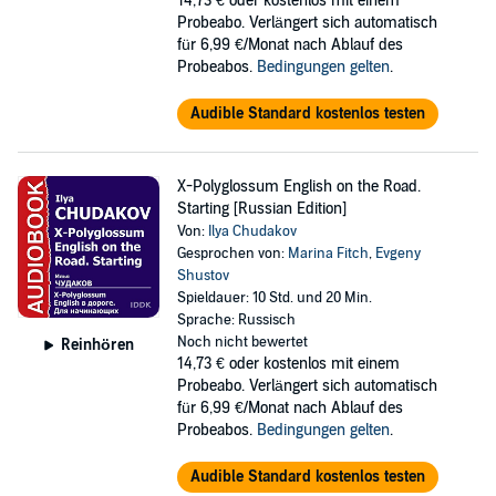
14,73 €
oder kostenlos mit einem
Probeabo. Verlängert sich automatisch
für 6,99 €/Monat nach Ablauf des
Probeabos.
Bedingungen gelten
.
Audible Standard kostenlos testen
X-Polyglossum English on the Road.
Starting [Russian Edition]
Von:
Ilya Chudakov
Gesprochen von:
Marina Fitch
,
Evgeny
Shustov
Spieldauer: 10 Std. und 20 Min.
Sprache: Russisch
Noch nicht bewertet
Reinhören
14,73 €
oder kostenlos mit einem
Probeabo. Verlängert sich automatisch
für 6,99 €/Monat nach Ablauf des
Probeabos.
Bedingungen gelten
.
Audible Standard kostenlos testen