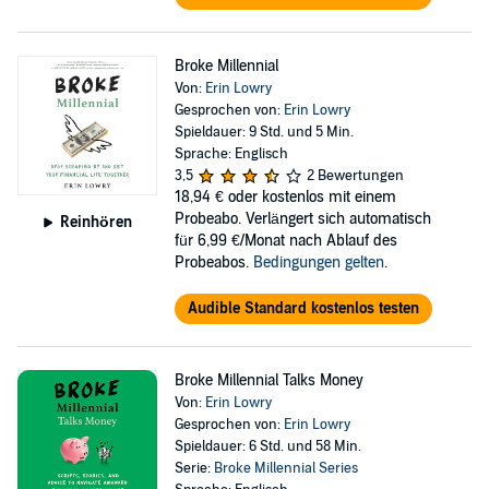
Broke Millennial
Von:
Erin Lowry
Gesprochen von:
Erin Lowry
Spieldauer: 9 Std. und 5 Min.
Sprache: Englisch
3,5
2 Bewertungen
18,94 €
oder kostenlos mit einem
Probeabo. Verlängert sich automatisch
Reinhören
für 6,99 €/Monat nach Ablauf des
Probeabos.
Bedingungen gelten
.
Audible Standard kostenlos testen
Broke Millennial Talks Money
Von:
Erin Lowry
Gesprochen von:
Erin Lowry
Spieldauer: 6 Std. und 58 Min.
Serie:
Broke Millennial Series