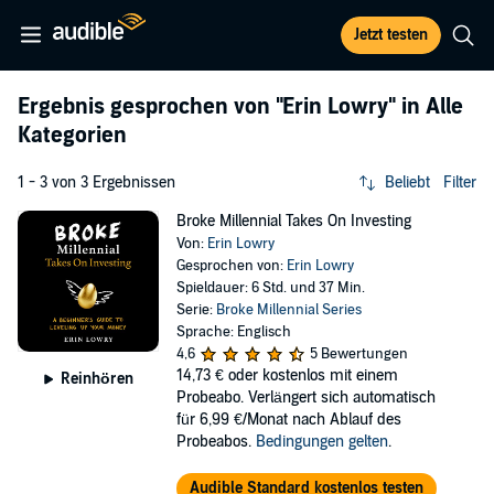
Jetzt testen
Ergebnis gesprochen von
"Erin Lowry"
in Alle
Kategorien
1 - 3 von 3 Ergebnissen
Beliebt
Filter
Broke Millennial Takes On Investing
Von:
Erin Lowry
Gesprochen von:
Erin Lowry
Spieldauer: 6 Std. und 37 Min.
Serie:
Broke Millennial Series
Sprache: Englisch
4,6
5 Bewertungen
14,73 €
oder kostenlos mit einem
Reinhören
Probeabo. Verlängert sich automatisch
für 6,99 €/Monat nach Ablauf des
Probeabos.
Bedingungen gelten
.
Audible Standard kostenlos testen