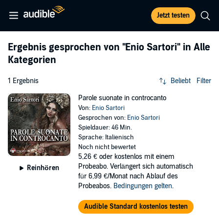
Jetzt testen
Ergebnis gesprochen von
"Enio Sartori"
in Alle
Kategorien
1 Ergebnis
Beliebt
Filter
Parole suonate in controcanto
Von:
Enio Sartori
Gesprochen von:
Enio Sartori
Spieldauer: 46 Min.
Sprache: Italienisch
Noch nicht bewertet
5,26 €
oder kostenlos mit einem
Probeabo. Verlängert sich automatisch
Reinhören
für 6,99 €/Monat nach Ablauf des
Probeabos.
Bedingungen gelten
.
Audible Standard kostenlos testen