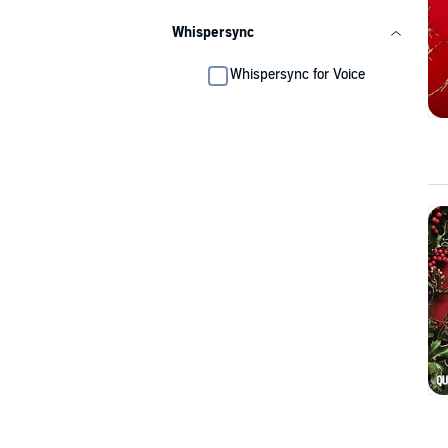
Whispersync
Whispersync for Voice