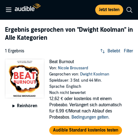
Jetzt testen
Ergebnis gesprochen von
"Dwight Koolman"
in
Alle Kategorien
1 Ergebnis
Beliebt
Filter
Beat Burnout
Von:
Nicole Broussard
Gesprochen von:
Dwight Koolman
Spieldauer: 3 Std. und 44 Min.
Sprache: Englisch
Noch nicht bewertet
12,62 €
oder kostenlos mit einem
Probeabo. Verlängert sich automatisch
Reinhören
für 6,99 €/Monat nach Ablauf des
Probeabos.
Bedingungen gelten
.
Audible Standard kostenlos testen