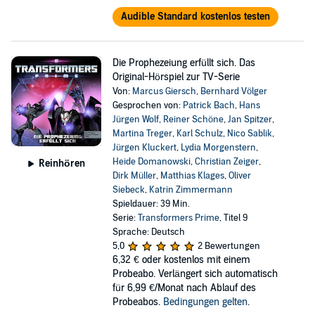
Audible Standard kostenlos testen
Die Prophezeiung erfüllt sich. Das
Original-Hörspiel zur TV-Serie
Von:
Marcus Giersch
,
Bernhard Völger
Gesprochen von:
Patrick Bach
,
Hans
Jürgen Wolf
,
Reiner Schöne
,
Jan Spitzer
,
Martina Treger
,
Karl Schulz
,
Nico Sablik
,
Jürgen Kluckert
,
Lydia Morgenstern
,
Heide Domanowski
,
Christian Zeiger
,
Reinhören
Dirk Müller
,
Matthias Klages
,
Oliver
Siebeck
,
Katrin Zimmermann
Spieldauer: 39 Min.
Serie:
Transformers Prime
, Titel 9
Sprache: Deutsch
5,0
2 Bewertungen
6,32 €
oder kostenlos mit einem
Probeabo. Verlängert sich automatisch
für 6,99 €/Monat nach Ablauf des
Probeabos.
Bedingungen gelten
.