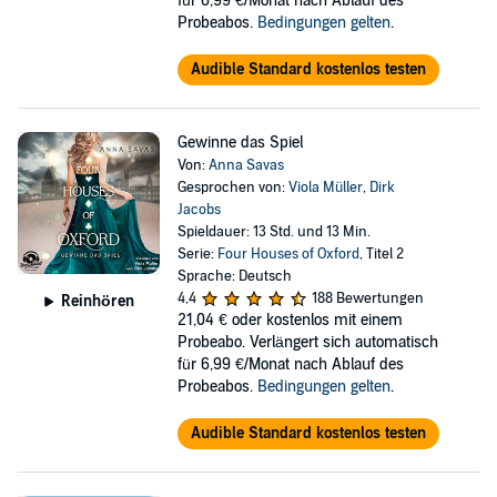
für 6,99 €/Monat nach Ablauf des
Probeabos.
Bedingungen gelten
.
Audible Standard kostenlos testen
Gewinne das Spiel
Von:
Anna Savas
Gesprochen von:
Viola Müller
,
Dirk
Jacobs
Spieldauer: 13 Std. und 13 Min.
Serie:
Four Houses of Oxford
, Titel 2
Sprache: Deutsch
4,4
188 Bewertungen
Reinhören
21,04 €
oder kostenlos mit einem
Probeabo. Verlängert sich automatisch
für 6,99 €/Monat nach Ablauf des
Probeabos.
Bedingungen gelten
.
Audible Standard kostenlos testen