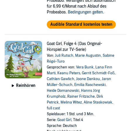
Probeabo. Verlängert sich automatisch
für 6,99 €/Monat nach Ablauf des
Probeabos.
Bedingungen gelten
.
Audible Standard kostenlos testen
Goat Girl, Folge 4 (Das Original-
Hörspiel zur TV-Serie)
Von:
Juli Rutsch
,
Marie Augustin
,
Sabine
Régé-Turo
Gesprochen von:
Vera Bunk
,
Lana Finn
Marti
,
Keanu Peters
,
Gerrit Schmidt-Foß
,
Cathlen Gawlich
,
Joone Dankou
,
Jaron
Müller-Schuch
,
Emilia Raschewski
,
Reinhören
Heide Domanowski
,
Hanns Jörg
Krumpholz
,
Rainer Fritzsche
,
Dirk
Petrick
,
Melina Witez
,
Aline Staskowiak
,
full cast
Spieldauer: 1 Std. und 3 Min.
Serie:
Goat Girl
, Titel 4
Sprache: Deutsch