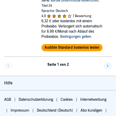
Serie:
Barbie Dreamhouse Adventures
,
Titel 24
Sprache: Deutsch
4,0
1 Bewertung
6,32 €
oder kostenlos mit einem
Probeabo. Verlängert sich automatisch
für 6,99 €/Monat nach Ablauf des
Probeabos.
Bedingungen gelten
.
Audible Standard kostenlos testen
Seite 1 von 2
Eine Seite zurück
Eine 
Hilfe
AGB
Datenschutzerklärung
Cookies
Internetwerbung
Impressum
Deutschland (Deutsch)
Abo kündigen