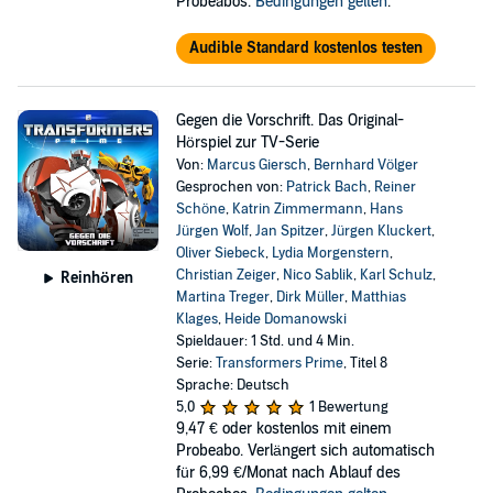
Probeabos.
Bedingungen gelten
.
Audible Standard kostenlos testen
Gegen die Vorschrift. Das Original-
Hörspiel zur TV-Serie
Von:
Marcus Giersch
,
Bernhard Völger
Gesprochen von:
Patrick Bach
,
Reiner
Schöne
,
Katrin Zimmermann
,
Hans
Jürgen Wolf
,
Jan Spitzer
,
Jürgen Kluckert
,
Oliver Siebeck
,
Lydia Morgenstern
,
Christian Zeiger
,
Nico Sablik
,
Karl Schulz
,
Reinhören
Martina Treger
,
Dirk Müller
,
Matthias
Klages
,
Heide Domanowski
Spieldauer: 1 Std. und 4 Min.
Serie:
Transformers Prime
, Titel 8
Sprache: Deutsch
5,0
1 Bewertung
9,47 €
oder kostenlos mit einem
Probeabo. Verlängert sich automatisch
für 6,99 €/Monat nach Ablauf des