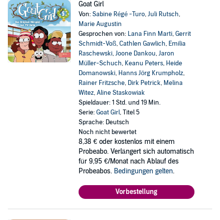
Goat Girl
Von:
Sabine Régé -Turo
,
Juli Rutsch
,
Marie Augustin
Gesprochen von:
Lana Finn Marti
,
Gerrit
Schmidt-Voß
,
Cathlen Gawlich
,
Emilia
Raschewski
,
Joone Dankou
,
Jaron
Müller-Schuch
,
Keanu Peters
,
Heide
Domanowski
,
Hanns Jörg Krumpholz
,
Rainer Fritzsche
,
Dirk Petrick
,
Melina
Witez
,
Aline Staskowiak
Spieldauer: 1 Std. und 19 Min.
Serie:
Goat Girl
, Titel 5
Sprache: Deutsch
Noch nicht bewertet
8,38 €
oder kostenlos mit einem
Probeabo. Verlängert sich automatisch
für 9,95 €/Monat nach Ablauf des
Probeabos.
Bedingungen gelten
.
Vorbestellung