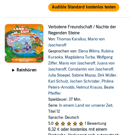
Audible Standard kostenlos testen
Verbotene Freundschaft / Nächte der
fliegenden Steine
Von:
Thomas Karallus
,
Mario von
Jascheroff
Gesprochen von:
Elena Wilms
,
Rubina
Kuraoka
,
Magdalena Turba
,
Wolfgang
Ziffer
,
Mario von Jascheroff
,
Juana von
Jascheroff
,
Constantin von Jascheroff
,
Reinhören
Julia Stoepel
,
Sabine Mazay
,
Dirk Müller
,
Karl Schulz
,
Jochen Schröder
,
Philine
Peters-Arnolds
,
Helmut Krauss
,
Beate
Pfeiffer
Spieldauer: 37 Min.
Serie:
In einem Land vor unserer Zeit
,
Titel 12
Sprache: Deutsch
5,0
1 Bewertung
6,32 €
oder kostenlos mit einem