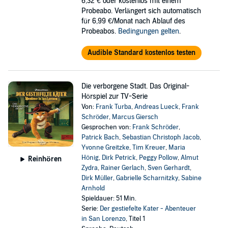
6,32 €
oder kostenlos mit einem
Probeabo. Verlängert sich automatisch
für 6,99 €/Monat nach Ablauf des
Probeabos.
Bedingungen gelten
.
Audible Standard kostenlos testen
Die verborgene Stadt. Das Original-
Hörspiel zur TV-Serie
Von:
Frank Turba
,
Andreas Lueck
,
Frank
Schröder
,
Marcus Giersch
Gesprochen von:
Frank Schröder
,
Patrick Bach
,
Sebastian Christoph Jacob
,
Yvonne Greitzke
,
Tim Kreuer
,
Maria
Hönig
,
Dirk Petrick
,
Peggy Pollow
,
Almut
Reinhören
Zydra
,
Rainer Gerlach
,
Sven Gerhardt
,
Dirk Müller
,
Gabrielle Scharnitzky
,
Sabine
Arnhold
Spieldauer: 51 Min.
Serie:
Der gestiefelte Kater - Abenteuer
in San Lorenzo
, Titel 1