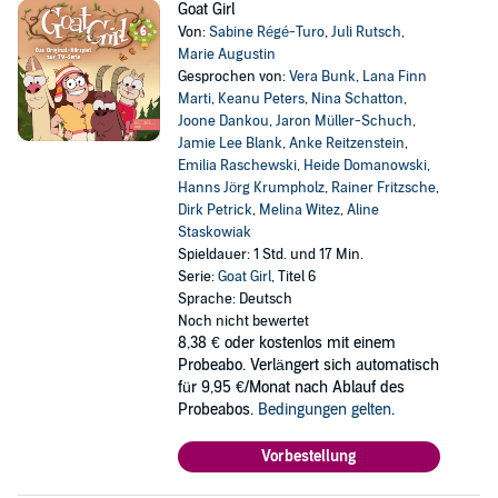
Goat Girl
Von:
Sabine Régé-Turo
,
Juli Rutsch
,
Marie Augustin
Gesprochen von:
Vera Bunk
,
Lana Finn
Marti
,
Keanu Peters
,
Nina Schatton
,
Joone Dankou
,
Jaron Müller-Schuch
,
Jamie Lee Blank
,
Anke Reitzenstein
,
Emilia Raschewski
,
Heide Domanowski
,
Hanns Jörg Krumpholz
,
Rainer Fritzsche
,
Dirk Petrick
,
Melina Witez
,
Aline
Staskowiak
Spieldauer: 1 Std. und 17 Min.
Serie:
Goat Girl
, Titel 6
Sprache: Deutsch
Noch nicht bewertet
8,38 €
oder kostenlos mit einem
Probeabo. Verlängert sich automatisch
für 9,95 €/Monat nach Ablauf des
Probeabos.
Bedingungen gelten
.
Vorbestellung