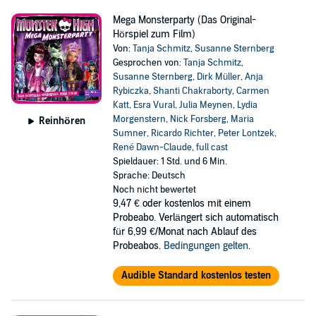
Mega Monsterparty (Das Original-
Hörspiel zum Film)
Von:
Tanja Schmitz
,
Susanne Sternberg
Gesprochen von:
Tanja Schmitz
,
Susanne Sternberg
,
Dirk Müller
,
Anja
Rybiczka
,
Shanti Chakraborty
,
Carmen
Katt
,
Esra Vural
,
Julia Meynen
,
Lydia
Morgenstern
,
Nick Forsberg
,
Maria
Reinhören
Sumner
,
Ricardo Richter
,
Peter Lontzek
,
René Dawn-Claude
,
full cast
Spieldauer: 1 Std. und 6 Min.
Sprache: Deutsch
Noch nicht bewertet
9,47 €
oder kostenlos mit einem
Probeabo. Verlängert sich automatisch
für 6,99 €/Monat nach Ablauf des
Probeabos.
Bedingungen gelten
.
Audible Standard kostenlos testen