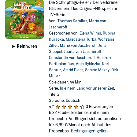
Die Schlüpftags-Feier / Der verlorene
Glitzerstein. Das Original-Hörspiel zur
TV-Serie
Von:
Thomas Karallus
,
Mario von
Jascheroff
Gesprochen von:
Elena Wilms
,
Rubina
Kuraoka
,
Magdalena Turba
,
Wolfgang
Ziffer
,
Mario von Jascheroff
,
Julia
Reinhören
Stoepel
,
Juana von Jascheroff
,
Constantin von Jascheroff
,
Heidrun
Bartholomäus
,
Anja Rybiczka
,
Karl
Schulz
,
Astrid Bless
,
Sabine Mazay
,
Dirk
Müller
Spieldauer: 44 Min.
Serie:
In einem Land vor unserer Zeit
,
Titel 2
Sprache: Deutsch
4,7
3 Bewertungen
6,32 €
oder kostenlos mit einem
Probeabo. Verlängert sich automatisch
für 6,99 €/Monat nach Ablauf des
Probeabos.
Bedingungen gelten
.