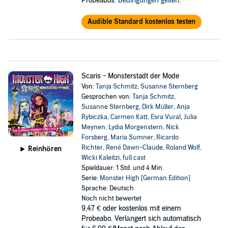
Probeabos.
Bedingungen gelten
.
Audible Standard kostenlos testen
Scaris - Monsterstadt der Mode
Von:
Tanja Schmitz
,
Susanne Sternberg
Gesprochen von:
Tanja Schmitz
,
Susanne Sternberg
,
Dirk Müller
,
Anja
Rybiczka
,
Carmen Katt
,
Esra Vural
,
Julia
Meynen
,
Lydia Morgenstern
,
Nick
Forsberg
,
Maria Sumner
,
Ricardo
Richter
,
René Dawn-Claude
,
Roland Wolf
,
Reinhören
Wicki Kaleitzi
,
full cast
Spieldauer: 1 Std. und 4 Min.
Serie:
Monster High [German Edition]
Sprache: Deutsch
Noch nicht bewertet
9,47 €
oder kostenlos mit einem
Probeabo. Verlängert sich automatisch