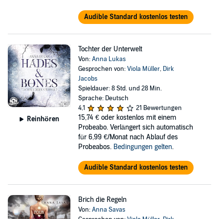
Audible Standard kostenlos testen
Tochter der Unterwelt
Von:
Anna Lukas
Gesprochen von:
Viola Müller
,
Dirk
Jacobs
Spieldauer: 8 Std. und 28 Min.
Sprache: Deutsch
4,1
21 Bewertungen
15,74 €
oder kostenlos mit einem
Reinhören
Probeabo. Verlängert sich automatisch
für 6,99 €/Monat nach Ablauf des
Probeabos.
Bedingungen gelten
.
Audible Standard kostenlos testen
Brich die Regeln
Von:
Anna Savas