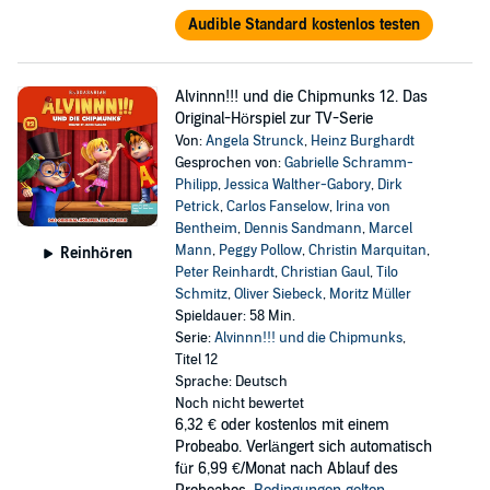
Audible Standard kostenlos testen
Alvinnn!!! und die Chipmunks 12. Das
Original-Hörspiel zur TV-Serie
Von:
Angela Strunck
,
Heinz Burghardt
Gesprochen von:
Gabrielle Schramm-
Philipp
,
Jessica Walther-Gabory
,
Dirk
Petrick
,
Carlos Fanselow
,
Irina von
Bentheim
,
Dennis Sandmann
,
Marcel
Mann
,
Peggy Pollow
,
Christin Marquitan
,
Reinhören
Peter Reinhardt
,
Christian Gaul
,
Tilo
Schmitz
,
Oliver Siebeck
,
Moritz Müller
Spieldauer: 58 Min.
Serie:
Alvinnn!!! und die Chipmunks
,
Titel 12
Sprache: Deutsch
Noch nicht bewertet
6,32 €
oder kostenlos mit einem
Probeabo. Verlängert sich automatisch
für 6,99 €/Monat nach Ablauf des