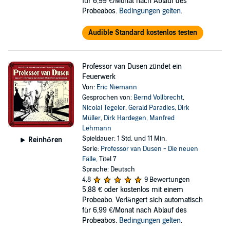
für 6,99 €/Monat nach Ablauf des
Probeabos.
Bedingungen gelten
.
Audible Standard kostenlos testen
Professor van Dusen zündet ein
Feuerwerk
Von:
Eric Niemann
Gesprochen von:
Bernd Vollbrecht
,
Nicolai Tegeler
,
Gerald Paradies
,
Dirk
Müller
,
Dirk Hardegen
,
Manfred
Lehmann
Spieldauer: 1 Std. und 11 Min.
Reinhören
Serie:
Professor van Dusen - Die neuen
Fälle
, Titel 7
Sprache: Deutsch
4,8
9 Bewertungen
5,88 €
oder kostenlos mit einem
Probeabo. Verlängert sich automatisch
für 6,99 €/Monat nach Ablauf des
Probeabos.
Bedingungen gelten
.