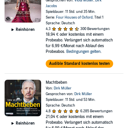
Gesprochen von:
Viola Müller
,
Dirk
Jacobs
Spieldauer: 11 Std. und 35 Min.
Serie:
Four Houses of Oxford
, Titel 1
Sprache: Deutsch
4,3
300 Bewertungen
Reinhören
18,94 €
oder kostenlos mit einem
Probeabo. Verlängert sich automatisch
für 6,99 €/Monat nach Ablauf des
Probeabos.
Bedingungen gelten
.
Audible Standard kostenlos testen
Machtbeben
Von:
Dirk Müller
Gesprochen von:
Dirk Müller
Spieldauer: 11 Std. und 53 Min.
Sprache: Deutsch
4,8
6.285 Bewertungen
21,04 €
oder kostenlos mit einem
Probeabo. Verlängert sich automatisch
Reinhören