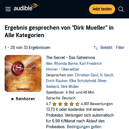
Jetzt testen
Ergebnis gesprochen von
"Dirk Mueller"
in
Alle Kategorien
1 - 20 von 33 Ergebnissen
Beliebt
Filter
The Secret - Das Geheimnis
Von:
Rhonda Byrne
,
Karl Friedrich
Hörner - Übersetzer
Gesprochen von:
Christian Gaul
,
H. Gauß
,
Erich Räuker
,
Elke Schützhold
,
Oliver
Siebeck
,
Dirk Müller
Spieldauer: 4 Std. und 48 Min.
Sprache: Deutsch
Reinhören
4,7
4.801 Bewertungen
13,73 €
oder kostenlos mit einem
Probeabo. Verlängert sich automatisch
für 6,99 €/Monat nach Ablauf des
Probeabos.
Bedingungen gelten
.