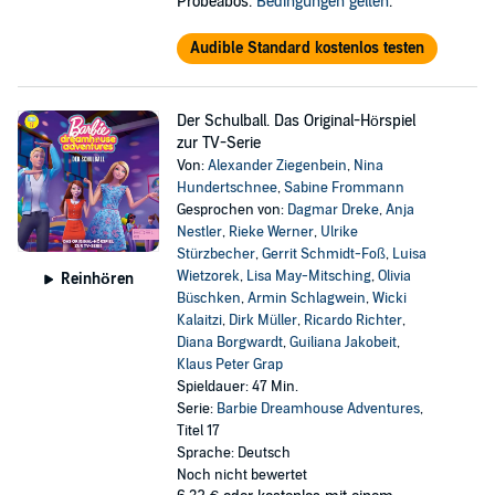
Probeabos.
Bedingungen gelten
.
Audible Standard kostenlos testen
Der Schulball. Das Original-Hörspiel
zur TV-Serie
Von:
Alexander Ziegenbein
,
Nina
Hundertschnee
,
Sabine Frommann
Gesprochen von:
Dagmar Dreke
,
Anja
Nestler
,
Rieke Werner
,
Ulrike
Stürzbecher
,
Gerrit Schmidt-Foß
,
Luisa
Wietzorek
,
Lisa May-Mitsching
,
Olivia
Reinhören
Büschken
,
Armin Schlagwein
,
Wicki
Kalaitzi
,
Dirk Müller
,
Ricardo Richter
,
Diana Borgwardt
,
Guiliana Jakobeit
,
Klaus Peter Grap
Spieldauer: 47 Min.
Serie:
Barbie Dreamhouse Adventures
,
Titel 17
Sprache: Deutsch
Noch nicht bewertet