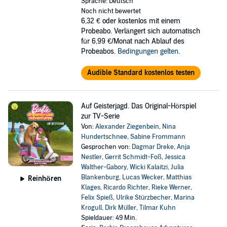
Sprache: Deutsch
Noch nicht bewertet
6,32 €
oder kostenlos mit einem
Probeabo. Verlängert sich automatisch
für 6,99 €/Monat nach Ablauf des
Probeabos.
Bedingungen gelten
.
Audible Standard kostenlos testen
Auf Geisterjagd. Das Original-Hörspiel
zur TV-Serie
Von:
Alexander Ziegenbein
,
Nina
Hundertschnee
,
Sabine Frommann
Gesprochen von:
Dagmar Dreke
,
Anja
Nestler
,
Gerrit Schmidt-Foß
,
Jessica
Walther-Gabory
,
Wicki Kalaitzi
,
Julia
Blankenburg
,
Lucas Wecker
,
Matthias
Reinhören
Klages
,
Ricardo Richter
,
Rieke Werner
,
Felix Spieß
,
Ulrike Stürzbecher
,
Marina
Krogull
,
Dirk Müller
,
Tilmar Kuhn
Spieldauer: 49 Min.