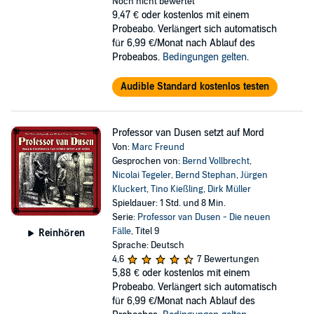
Noch nicht bewertet
9,47 €
oder kostenlos mit einem
Probeabo. Verlängert sich automatisch
für 6,99 €/Monat nach Ablauf des
Probeabos.
Bedingungen gelten
.
Audible Standard kostenlos testen
Professor van Dusen setzt auf Mord
Von:
Marc Freund
Gesprochen von:
Bernd Vollbrecht
,
Nicolai Tegeler
,
Bernd Stephan
,
Jürgen
Kluckert
,
Tino Kießling
,
Dirk Müller
Spieldauer: 1 Std. und 8 Min.
Serie:
Professor van Dusen - Die neuen
Fälle
, Titel 9
Reinhören
Sprache: Deutsch
4,6
7 Bewertungen
5,88 €
oder kostenlos mit einem
Probeabo. Verlängert sich automatisch
für 6,99 €/Monat nach Ablauf des