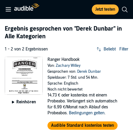
Jetzt testen
Ergebnis gesprochen von
"Derek Dunbar"
in
Alle Kategorien
1 - 2 von 2 Ergebnissen
Beliebt
Filter
Ranger Handbook
Von:
Zachary Willey
Gesprochen von:
Derek Dunbar
Spieldauer: 7 Std. und 54 Min.
Sprache: Englisch
Noch nicht bewertet
14,73 €
oder kostenlos mit einem
Probeabo. Verlängert sich automatisch
Reinhören
für 6,99 €/Monat nach Ablauf des
Probeabos.
Bedingungen gelten
.
Audible Standard kostenlos testen