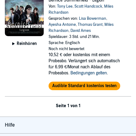
Bernice Summerfield - Legion
Von:
Tony Lee
,
Scott Handcock
,
Miles
Richardson
Gesprochen von:
Lisa Bowerman
,
Ayesha Antoine
,
Thomas Grant
,
Miles
Richardson
,
David Ames
Spieldauer: 3 Std. und 21 Min.
Sprache: Englisch
Reinhören
Noch nicht bewertet
10,52 €
oder kostenlos mit einem
Probeabo. Verlängert sich automatisch
für 6,99 €/Monat nach Ablauf des
Probeabos.
Bedingungen gelten
.
Audible Standard kostenlos testen
Seite 1 von 1
Hilfe