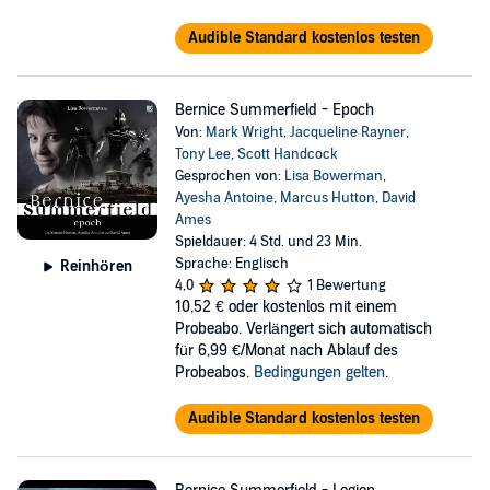
Audible Standard kostenlos testen
Bernice Summerfield - Epoch
Von:
Mark Wright
,
Jacqueline Rayner
,
Tony Lee
,
Scott Handcock
Gesprochen von:
Lisa Bowerman
,
Ayesha Antoine
,
Marcus Hutton
,
David
Ames
Spieldauer: 4 Std. und 23 Min.
Sprache: Englisch
Reinhören
4,0
1 Bewertung
10,52 €
oder kostenlos mit einem
Probeabo. Verlängert sich automatisch
für 6,99 €/Monat nach Ablauf des
Probeabos.
Bedingungen gelten
.
Audible Standard kostenlos testen