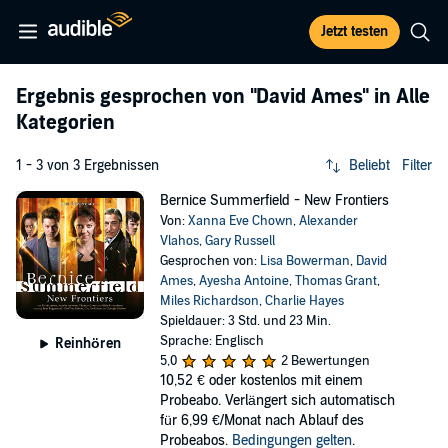
Jetzt testen
Ergebnis gesprochen von
"David Ames"
in Alle
Kategorien
1 - 3 von 3 Ergebnissen
Beliebt
Filter
Bernice Summerfield - New Frontiers
Von:
Xanna Eve Chown
,
Alexander
Vlahos
,
Gary Russell
Gesprochen von:
Lisa Bowerman
,
David
Ames
,
Ayesha Antoine
,
Thomas Grant
,
Miles Richardson
,
Charlie Hayes
Spieldauer: 3 Std. und 23 Min.
Sprache: Englisch
Reinhören
5,0
2 Bewertungen
10,52 €
oder kostenlos mit einem
Probeabo. Verlängert sich automatisch
für 6,99 €/Monat nach Ablauf des
Probeabos.
Bedingungen gelten
.