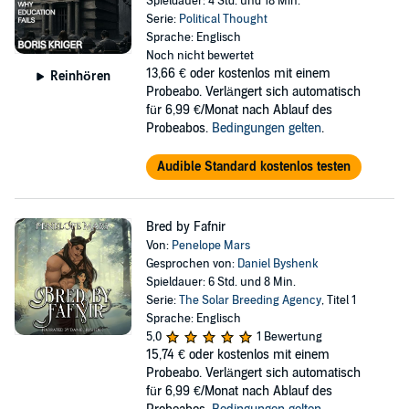
Spieldauer: 4 Std. und 18 Min.
Serie:
Political Thought
Sprache: Englisch
Noch nicht bewertet
13,66 €
oder kostenlos mit einem
Reinhören
Probeabo. Verlängert sich automatisch
für 6,99 €/Monat nach Ablauf des
Probeabos.
Bedingungen gelten
.
Audible Standard kostenlos testen
Bred by Fafnir
Von:
Penelope Mars
Gesprochen von:
Daniel Byshenk
Spieldauer: 6 Std. und 8 Min.
Serie:
The Solar Breeding Agency
, Titel 1
Sprache: Englisch
5,0
1 Bewertung
15,74 €
oder kostenlos mit einem
Probeabo. Verlängert sich automatisch
für 6,99 €/Monat nach Ablauf des