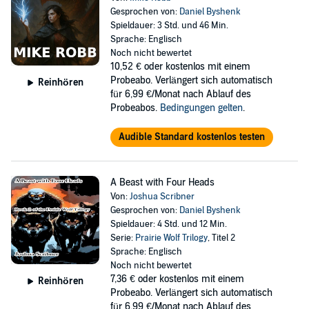
Gesprochen von:
Daniel Byshenk
Spieldauer: 3 Std. und 46 Min.
Sprache: Englisch
Noch nicht bewertet
10,52 €
oder kostenlos mit einem
Probeabo. Verlängert sich automatisch
Reinhören
für 6,99 €/Monat nach Ablauf des
Probeabos.
Bedingungen gelten
.
Audible Standard kostenlos testen
A Beast with Four Heads
Von:
Joshua Scribner
Gesprochen von:
Daniel Byshenk
Spieldauer: 4 Std. und 12 Min.
Serie:
Prairie Wolf Trilogy
, Titel 2
Sprache: Englisch
Noch nicht bewertet
7,36 €
oder kostenlos mit einem
Reinhören
Probeabo. Verlängert sich automatisch
für 6,99 €/Monat nach Ablauf des