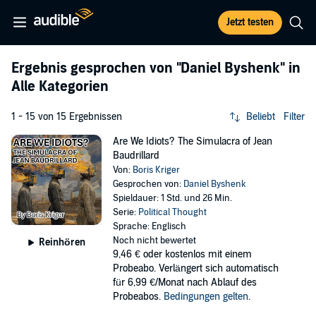
Jetzt testen
Ergebnis gesprochen von
"Daniel Byshenk"
in
Alle Kategorien
1 - 15 von 15 Ergebnissen
Beliebt
Filter
Are We Idiots? The Simulacra of Jean
Baudrillard
Von:
Boris Kriger
Gesprochen von:
Daniel Byshenk
Spieldauer: 1 Std. und 26 Min.
Serie:
Political Thought
Sprache: Englisch
Noch nicht bewertet
Reinhören
9,46 €
oder kostenlos mit einem
Probeabo. Verlängert sich automatisch
für 6,99 €/Monat nach Ablauf des
Probeabos.
Bedingungen gelten
.