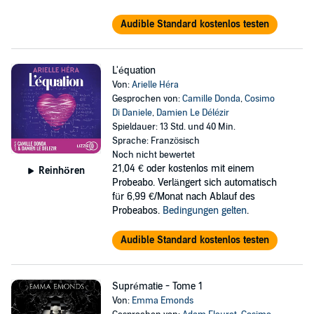
Audible Standard kostenlos testen
L'équation
Von:
Arielle Héra
Gesprochen von:
Camille Donda
,
Cosimo
Di Daniele
,
Damien Le Délézir
Spieldauer: 13 Std. und 40 Min.
Sprache: Französisch
Noch nicht bewertet
21,04 €
oder kostenlos mit einem
Reinhören
Probeabo. Verlängert sich automatisch
für 6,99 €/Monat nach Ablauf des
Probeabos.
Bedingungen gelten
.
Audible Standard kostenlos testen
Suprématie - Tome 1
Von:
Emma Emonds