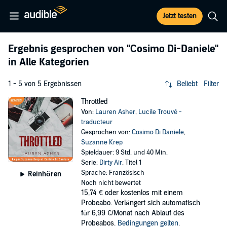
Jetzt testen
Ergebnis gesprochen von
"Cosimo Di-Daniele"
in Alle Kategorien
1 - 5 von 5 Ergebnissen
Beliebt
Filter
Throttled
Von:
Lauren Asher
,
Lucile Trouvé -
traducteur
Gesprochen von:
Cosimo Di Daniele
,
Suzanne Krep
Spieldauer: 9 Std. und 40 Min.
Serie:
Dirty Air
, Titel 1
Sprache: Französisch
Reinhören
Noch nicht bewertet
15,74 €
oder kostenlos mit einem
Probeabo. Verlängert sich automatisch
für 6,99 €/Monat nach Ablauf des
Probeabos.
Bedingungen gelten
.