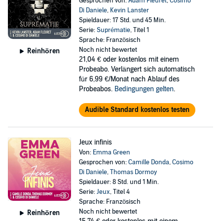
Gesprochen von:
Adam Fleuret
,
Cosimo
Di Daniele
,
Kevin Lanster
Spieldauer: 17 Std. und 45 Min.
Serie:
Suprématie
, Titel 1
Sprache: Französisch
Noch nicht bewertet
Reinhören
21,04 €
oder kostenlos mit einem
Probeabo. Verlängert sich automatisch
für 6,99 €/Monat nach Ablauf des
Probeabos.
Bedingungen gelten
.
Audible Standard kostenlos testen
Jeux infinis
Von:
Emma Green
Gesprochen von:
Camille Donda
,
Cosimo
Di Daniele
,
Thomas Dormoy
Spieldauer: 8 Std. und 1 Min.
Serie:
Jeux
, Titel 4
Sprache: Französisch
Noch nicht bewertet
Reinhören