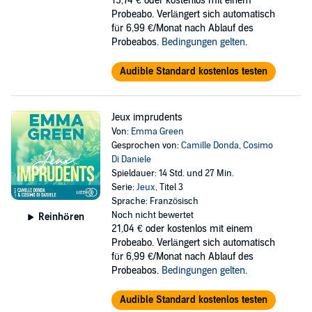
15,74 €
oder kostenlos mit einem
Probeabo. Verlängert sich automatisch
für 6,99 €/Monat nach Ablauf des
Probeabos.
Bedingungen gelten
.
Audible Standard kostenlos testen
Jeux imprudents
Von:
Emma Green
Gesprochen von:
Camille Donda
,
Cosimo
Di Daniele
Spieldauer: 14 Std. und 27 Min.
Serie:
Jeux
, Titel 3
Sprache: Französisch
Noch nicht bewertet
Reinhören
21,04 €
oder kostenlos mit einem
Probeabo. Verlängert sich automatisch
für 6,99 €/Monat nach Ablauf des
Probeabos.
Bedingungen gelten
.
Audible Standard kostenlos testen