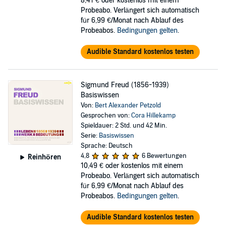
8,41 €
oder kostenlos mit einem
Probeabo. Verlängert sich automatisch
für 6,99 €/Monat nach Ablauf des
Probeabos.
Bedingungen gelten
.
Audible Standard kostenlos testen
Sigmund Freud (1856-1939)
Basiswissen
Von:
Bert Alexander Petzold
Gesprochen von:
Cora Hillekamp
Spieldauer: 2 Std. und 42 Min.
Serie:
Basiswissen
Sprache: Deutsch
4,8
6 Bewertungen
Reinhören
10,49 €
oder kostenlos mit einem
Probeabo. Verlängert sich automatisch
für 6,99 €/Monat nach Ablauf des
Probeabos.
Bedingungen gelten
.
Audible Standard kostenlos testen