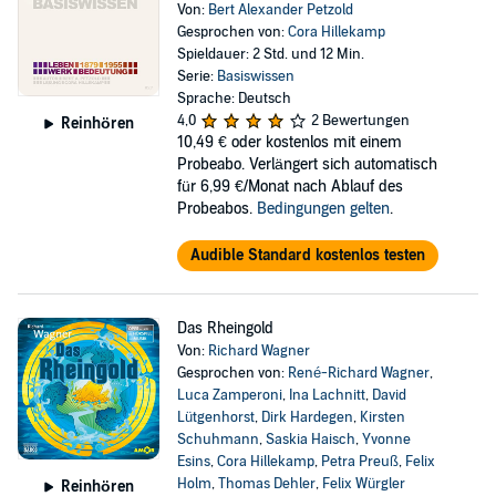
Von:
Bert Alexander Petzold
Gesprochen von:
Cora Hillekamp
Spieldauer: 2 Std. und 12 Min.
Serie:
Basiswissen
Sprache: Deutsch
4,0
2 Bewertungen
Reinhören
10,49 €
oder kostenlos mit einem
Probeabo. Verlängert sich automatisch
für 6,99 €/Monat nach Ablauf des
Probeabos.
Bedingungen gelten
.
Audible Standard kostenlos testen
Das Rheingold
Von:
Richard Wagner
Gesprochen von:
René-Richard Wagner
,
Luca Zamperoni
,
Ina Lachnitt
,
David
Lütgenhorst
,
Dirk Hardegen
,
Kirsten
Schuhmann
,
Saskia Haisch
,
Yvonne
Esins
,
Cora Hillekamp
,
Petra Preuß
,
Felix
Holm
,
Thomas Dehler
,
Felix Würgler
Reinhören