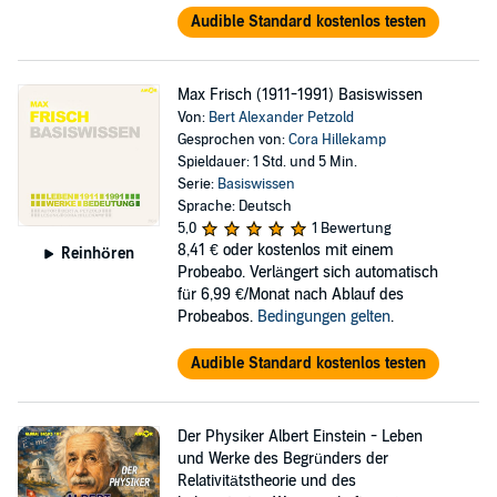
Audible Standard kostenlos testen
Max Frisch (1911-1991) Basiswissen
Von:
Bert Alexander Petzold
Gesprochen von:
Cora Hillekamp
Spieldauer: 1 Std. und 5 Min.
Serie:
Basiswissen
Sprache: Deutsch
5,0
1 Bewertung
8,41 €
oder kostenlos mit einem
Reinhören
Probeabo. Verlängert sich automatisch
für 6,99 €/Monat nach Ablauf des
Probeabos.
Bedingungen gelten
.
Audible Standard kostenlos testen
Der Physiker Albert Einstein - Leben
und Werke des Begründers der
Relativitätstheorie und des