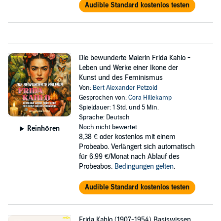
Audible Standard kostenlos testen
Die bewunderte Malerin Frida Kahlo -
Leben und Werke einer Ikone der
Kunst und des Feminismus
Von:
Bert Alexander Petzold
Gesprochen von:
Cora Hillekamp
Spieldauer: 1 Std. und 5 Min.
Sprache: Deutsch
Noch nicht bewertet
Reinhören
8,38 €
oder kostenlos mit einem
Probeabo. Verlängert sich automatisch
für 6,99 €/Monat nach Ablauf des
Probeabos.
Bedingungen gelten
.
Audible Standard kostenlos testen
Frida Kahlo (1907-1954) Basiswissen