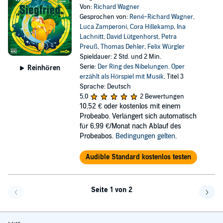
Von:
Richard Wagner
Gesprochen von:
René-Richard Wagner
,
Luca Zamperoni
,
Cora Hillekamp
,
Ina
Lachnitt
,
David Lütgenhorst
,
Petra
Preuß
,
Thomas Dehler
,
Felix Würgler
Spieldauer: 2 Std. und 2 Min.
Serie:
Der Ring des Nibelungen. Oper
Reinhören
erzählt als Hörspiel mit Musik
, Titel 3
Sprache: Deutsch
5,0
2 Bewertungen
10,52 €
oder kostenlos mit einem
Probeabo. Verlängert sich automatisch
für 6,99 €/Monat nach Ablauf des
Probeabos.
Bedingungen gelten
.
Audible Standard kostenlos testen
Seite 1 von 2
Eine Seite zurück
Eine 