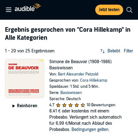
Jetzt testen
Ergebnis gesprochen von
"Cora Hillekamp"
in
Alle Kategorien
1 - 20 von 25 Ergebnissen
Beliebt
Filter
Simone de Beauvoir (1908-1986)
Basiswissen
Von:
Bert Alexander Petzold
Gesprochen von:
Cora Hillekamp
Spieldauer: 1 Std. und 5 Min.
Serie:
Basiswissen
Sprache: Deutsch
4,7
10 Bewertungen
Reinhören
8,41 €
oder kostenlos mit einem
Probeabo. Verlängert sich automatisch
für 6,99 €/Monat nach Ablauf des
Probeabos.
Bedingungen gelten
.