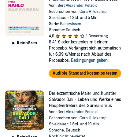
Von:
Bert Alexander Petzold
Gesprochen von:
Cora Hillekamp
Spieldauer: 1 Std. und 5 Min.
Serie:
Basiswissen
Sprache: Deutsch
4,0
1 Bewertung
8,41 €
oder kostenlos mit einem
Reinhören
Probeabo. Verlängert sich automatisch
für 6,99 €/Monat nach Ablauf des
Probeabos.
Bedingungen gelten
.
Audible Standard kostenlos testen
Der exzentrische Maler und Künstler
Salvador Dalí - Leben und Werke eines
Hauptvertreters des Surrealismus
Von:
Bert Alexander Petzold
Gesprochen von:
Cora Hillekamp
Spieldauer: 1 Std. und 19 Min.
Sprache: Deutsch
Noch nicht bewertet