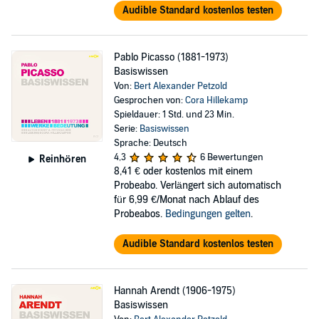
Audible Standard kostenlos testen
Pablo Picasso (1881-1973)
Basiswissen
Von:
Bert Alexander Petzold
Gesprochen von:
Cora Hillekamp
Spieldauer: 1 Std. und 23 Min.
Serie:
Basiswissen
Sprache: Deutsch
4,3
6 Bewertungen
Reinhören
8,41 €
oder kostenlos mit einem
Probeabo. Verlängert sich automatisch
für 6,99 €/Monat nach Ablauf des
Probeabos.
Bedingungen gelten
.
Audible Standard kostenlos testen
Hannah Arendt (1906-1975)
Basiswissen