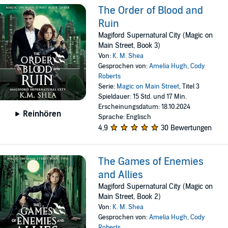
The Order of Blood and
Ruin
Magiford Supernatural City (Magic on
Main Street, Book 3)
Von:
K. M. Shea
Gesprochen von:
Amelia Hugh
,
Cody
Roberts
Serie:
Magic on Main Street
, Titel 3
Spieldauer: 15 Std. und 17 Min.
Erscheinungsdatum: 18.10.2024
Reinhören
Sprache: Englisch
4,9
30 Bewertungen
The Games of Enemies
and Allies
Magiford Supernatural City (Magic on
Main Street, Book 2)
Von:
K. M. Shea
Gesprochen von:
Amelia Hugh
,
Cody
Roberts