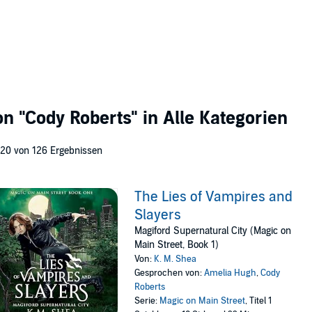
von
"Cody Roberts"
in Alle Kategorien
 20 von 126 Ergebnissen
The Lies of Vampires and
Slayers
Magiford Supernatural City (Magic on
Main Street, Book 1)
Von:
K. M. Shea
Gesprochen von:
Amelia Hugh
,
Cody
Roberts
Serie:
Magic on Main Street
, Titel 1