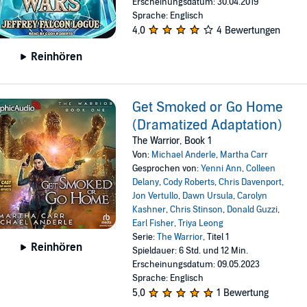
Erscheinungsdatum: 30.04.2019
Sprache: Englisch
4,0
4 Bewertungen
Reinhören
Get Smoked or Go Home
(Dramatized Adaptation)
The Warrior, Book 1
Von:
Michael Anderle
,
Martha Carr
Gesprochen von:
Yenni Ann
,
Colleen
Delany
,
Cody Roberts
,
Chris Davenport
,
Jon Vertullo
,
Dawn Ursula
,
Carolyn
Kashner
,
Chris Stinson
,
Donald Guzzi
,
Earl Fisher
,
Triya Leong
Serie:
The Warrior
, Titel 1
Reinhören
Spieldauer: 6 Std. und 12 Min.
Erscheinungsdatum: 09.05.2023
Sprache: Englisch
5,0
1 Bewertung