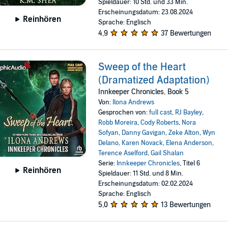
Spieldauer: 10 Std. und 33 Min.
Erscheinungsdatum: 23.08.2024
Reinhören
Sprache: Englisch
4,9
37 Bewertungen
Sweep of the Heart
(Dramatized Adaptation)
Innkeeper Chronicles, Book 5
Von:
Ilona Andrews
Gesprochen von:
full cast
,
RJ Bayley
,
Robb Moreira
,
Cody Roberts
,
Nora
Sofyan
,
Danny Gavigan
,
Zeke Alton
,
Wyn
Delano
,
Karen Novack
,
Elena Anderson
,
Terence Aselford
,
Gail Shalan
Serie:
Innkeeper Chronicles
, Titel 6
Reinhören
Spieldauer: 11 Std. und 8 Min.
Erscheinungsdatum: 02.02.2024
Sprache: Englisch
5,0
13 Bewertungen