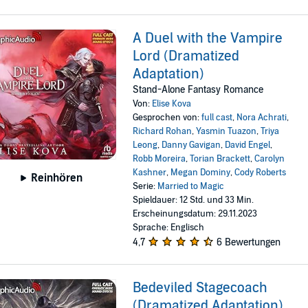
A Duel with the Vampire
Lord (Dramatized
Adaptation)
Stand-Alone Fantasy Romance
Von:
Elise Kova
Gesprochen von:
full cast
,
Nora Achrati
,
Richard Rohan
,
Yasmin Tuazon
,
Triya
Leong
,
Danny Gavigan
,
David Engel
,
Robb Moreira
,
Torian Brackett
,
Carolyn
Kashner
,
Megan Dominy
,
Cody Roberts
Reinhören
Serie:
Married to Magic
Spieldauer: 12 Std. und 33 Min.
Erscheinungsdatum: 29.11.2023
Sprache: Englisch
4,7
6 Bewertungen
Bedeviled Stagecoach
(Dramatized Adaptation)