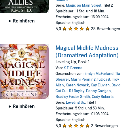
Serie:
Magic on Main Street
, Titel 2
Spieldauer: 11 Std. und 18 Min.
Erscheinungsdatum: 16.09.2024
Reinhören
Sprache: Englisch
5,0
28 Bewertungen
Magical Midlife Madness
(Dramatized Adaptation)
Leveling Up, Book 1
Von:
K.F. Breene
Gesprochen von:
Emlyn McFarland
,
Tia
Shearer
,
Marni Penning
,
full cast
,
Troy
Allan
,
Karen Novack
,
Kay Eluvian
,
David
Cui Cui
,
RJ Bayley
,
Danny Gavigan
,
Bradley Foster Smith
,
Cody Roberts
Serie:
Leveling Up
, Titel 1
Reinhören
Spieldauer: 5 Std. und 53 Min.
Erscheinungsdatum: 01.05.2024
Sprache: Englisch
5,0
2 Bewertungen