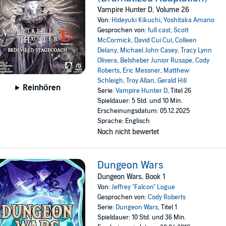
Vampire Hunter D, Volume 26
Von:
Hideyuki Kikuchi
,
Yoshitaka Amano
Gesprochen von:
full cast
,
Scott
McCormick
,
David Cui Cui
,
Colleen
Delany
,
Michael John Casey
,
Tracy Lynn
Olivera
,
Belsheber Junior Rusape
,
Cody
Roberts
,
Eric Messner
,
Matthew
Schleigh
,
Troy Allan
,
Gerald Hill
Reinhören
Serie:
Vampire Hunter D
, Titel 26
Spieldauer: 5 Std. und 10 Min.
Erscheinungsdatum: 05.12.2025
Sprache: Englisch
Noch nicht bewertet
Dungeon Wars
Dungeon Wars, Book 1
Von:
Jeffrey "Falcon" Logue
Gesprochen von:
Cody Roberts
Serie:
Dungeon Wars
, Titel 1
Spieldauer: 10 Std. und 36 Min.