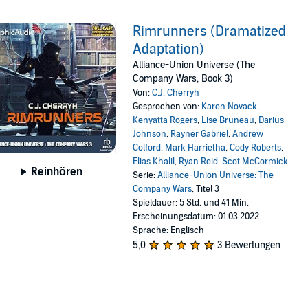
Rimrunners (Dramatized
Adaptation)
Alliance-Union Universe (The
Company Wars, Book 3)
Von:
C.J. Cherryh
Gesprochen von:
Karen Novack
,
Kenyatta Rogers
,
Lise Bruneau
,
Darius
Johnson
,
Rayner Gabriel
,
Andrew
Colford
,
Mark Harrietha
,
Cody Roberts
,
Elias Khalil
,
Ryan Reid
,
Scot McCormick
Reinhören
Serie:
Alliance-Union Universe: The
Company Wars
, Titel 3
Spieldauer: 5 Std. und 41 Min.
Erscheinungsdatum: 01.03.2022
Sprache: Englisch
5,0
3 Bewertungen