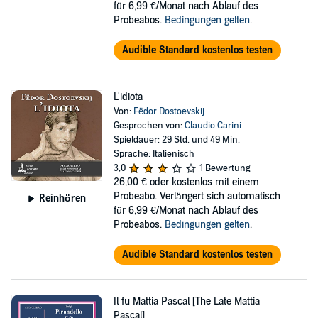
für 6,99 €/Monat nach Ablauf des
Probeabos.
Bedingungen gelten
.
Audible Standard kostenlos testen
L'idiota
Von:
Fëdor Dostoevskij
Gesprochen von:
Claudio Carini
Spieldauer: 29 Std. und 49 Min.
Sprache: Italienisch
3,0
1 Bewertung
26,00 €
oder kostenlos mit einem
Probeabo. Verlängert sich automatisch
Reinhören
für 6,99 €/Monat nach Ablauf des
Probeabos.
Bedingungen gelten
.
Audible Standard kostenlos testen
Il fu Mattia Pascal [The Late Mattia
Pascal]