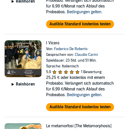
Probeabo. Verlängert sich automatisch
Reinhören
für 6,99 €/Monat nach Ablauf des
Probeabos.
Bedingungen gelten
.
Audible Standard kostenlos testen
I Viceré
Von:
Federico De Roberto
Gesprochen von:
Claudio Carini
Spieldauer: 23 Std. und 51 Min.
Sprache: Italienisch
5,0
1 Bewertung
25,25 €
oder kostenlos mit einem
Probeabo. Verlängert sich automatisch
Reinhören
für 6,99 €/Monat nach Ablauf des
Probeabos.
Bedingungen gelten
.
Audible Standard kostenlos testen
Le metamorfosi [The Metamorphosis]