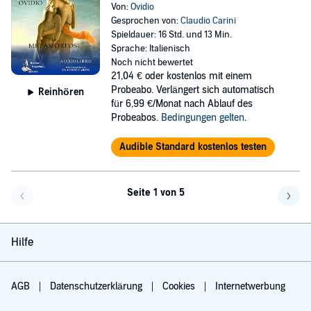
Von:
Ovidio
Gesprochen von:
Claudio Carini
Spieldauer: 16 Std. und 13 Min.
Sprache: Italienisch
Noch nicht bewertet
21,04 €
oder kostenlos mit einem
Probeabo. Verlängert sich automatisch
Reinhören
für 6,99 €/Monat nach Ablauf des
Probeabos.
Bedingungen gelten
.
Audible Standard kostenlos testen
Seite 1 von 5
Eine Seite zurück
Eine 
Hilfe
AGB
Datenschutzerklärung
Cookies
Internetwerbung