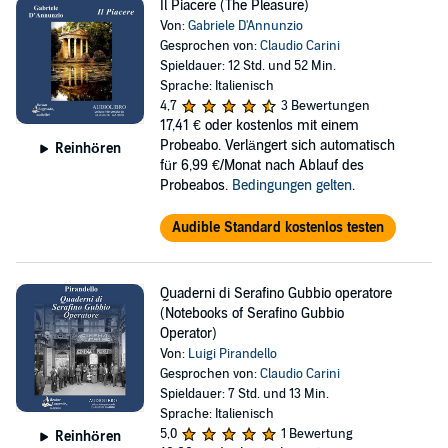
Il Piacere (The Pleasure)
Von:
Gabriele D'Annunzio
Gesprochen von:
Claudio Carini
Spieldauer: 12 Std. und 52 Min.
Sprache: Italienisch
4,7
3 Bewertungen
17,41 €
oder kostenlos mit einem
Probeabo. Verlängert sich automatisch
Reinhören
für 6,99 €/Monat nach Ablauf des
Probeabos.
Bedingungen gelten
.
Audible Standard kostenlos testen
Quaderni di Serafino Gubbio operatore
(Notebooks of Serafino Gubbio
Operator)
Von:
Luigi Pirandello
Gesprochen von:
Claudio Carini
Spieldauer: 7 Std. und 13 Min.
Sprache: Italienisch
5,0
1 Bewertung
Reinhören