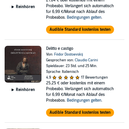
21,04 €
oder kostenlos mit einem
Probeabo. Verlängert sich automatisch
Reinhören
für 6,99 €/Monat nach Ablauf des
Probeabos.
Bedingungen gelten
.
Audible Standard kostenlos testen
Delitto e castigo
Von:
Fëdor Dostoevskij
Gesprochen von:
Claudio Carini
Spieldauer: 23 Std. und 25 Min.
Sprache: Italienisch
4,9
17 Bewertungen
25,25 €
oder kostenlos mit einem
Probeabo. Verlängert sich automatisch
Reinhören
für 6,99 €/Monat nach Ablauf des
Probeabos.
Bedingungen gelten
.
Audible Standard kostenlos testen