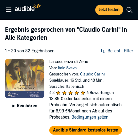
Jetzt testen
Ergebnis gesprochen von
"Claudio Carini"
in
Alle Kategorien
1 - 20 von 82 Ergebnissen
Beliebt
Filter
La coscienza di Zeno
Von:
Italo Svevo
Gesprochen von:
Claudio Carini
Spieldauer: 16 Std. und 48 Min.
Sprache: Italienisch
4,8
4 Bewertungen
18,89 €
oder kostenlos mit einem
Probeabo. Verlängert sich automatisch
Reinhören
für 6,99 €/Monat nach Ablauf des
Probeabos.
Bedingungen gelten
.
Audible Standard kostenlos testen