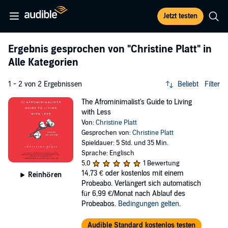
Jetzt testen
Ergebnis gesprochen von
"Christine Platt"
in
Alle Kategorien
1 - 2 von 2 Ergebnissen
Beliebt
Filter
The Afrominimalist's Guide to Living
with Less
Von:
Christine Platt
Gesprochen von:
Christine Platt
Spieldauer: 5 Std. und 35 Min.
Sprache: Englisch
5,0
1 Bewertung
14,73 €
oder kostenlos mit einem
Reinhören
Probeabo. Verlängert sich automatisch
für 6,99 €/Monat nach Ablauf des
Probeabos.
Bedingungen gelten
.
Audible Standard kostenlos testen