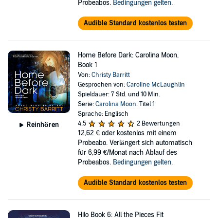
Probeabos.
Bedingungen gelten
.
Audible Standard kostenlos testen
Home Before Dark: Carolina Moon,
Book 1
Von:
Christy Barritt
Gesprochen von:
Caroline McLaughlin
Spieldauer: 7 Std. und 10 Min.
Serie:
Carolina Moon
, Titel 1
Sprache: Englisch
4,5
2 Bewertungen
Reinhören
12,62 €
oder kostenlos mit einem
Probeabo. Verlängert sich automatisch
für 6,99 €/Monat nach Ablauf des
Probeabos.
Bedingungen gelten
.
Audible Standard kostenlos testen
Hilo Book 6: All the Pieces Fit