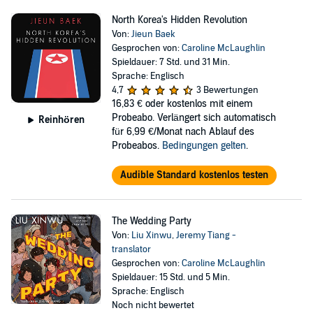
North Korea's Hidden Revolution
Von:
Jieun Baek
Gesprochen von:
Caroline McLaughlin
Spieldauer: 7 Std. und 31 Min.
Sprache: Englisch
4,7
3 Bewertungen
16,83 €
oder kostenlos mit einem
Probeabo. Verlängert sich automatisch
Reinhören
für 6,99 €/Monat nach Ablauf des
Probeabos.
Bedingungen gelten
.
Audible Standard kostenlos testen
The Wedding Party
Von:
Liu Xinwu
,
Jeremy Tiang -
translator
Gesprochen von:
Caroline McLaughlin
Spieldauer: 15 Std. und 5 Min.
Sprache: Englisch
Noch nicht bewertet