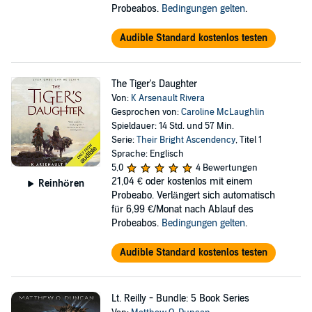
Probeabos.
Bedingungen gelten
.
Audible Standard kostenlos testen
The Tiger's Daughter
Von:
K Arsenault Rivera
Gesprochen von:
Caroline McLaughlin
Spieldauer: 14 Std. und 57 Min.
Serie:
Their Bright Ascendency
, Titel 1
Sprache: Englisch
5,0
4 Bewertungen
21,04 €
oder kostenlos mit einem
Reinhören
Probeabo. Verlängert sich automatisch
für 6,99 €/Monat nach Ablauf des
Probeabos.
Bedingungen gelten
.
Audible Standard kostenlos testen
Lt. Reilly - Bundle: 5 Book Series