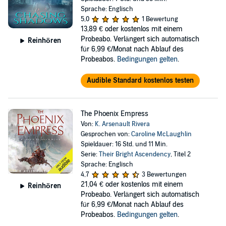
Sprache: Englisch
5,0
1 Bewertung
13,89 €
oder kostenlos mit einem
Probeabo. Verlängert sich automatisch
Reinhören
für 6,99 €/Monat nach Ablauf des
Probeabos.
Bedingungen gelten
.
Audible Standard kostenlos testen
The Phoenix Empress
Von:
K. Arsenault Rivera
Gesprochen von:
Caroline McLaughlin
Spieldauer: 16 Std. und 11 Min.
Serie:
Their Bright Ascendency
, Titel 2
Sprache: Englisch
4,7
3 Bewertungen
21,04 €
oder kostenlos mit einem
Reinhören
Probeabo. Verlängert sich automatisch
für 6,99 €/Monat nach Ablauf des
Probeabos.
Bedingungen gelten
.