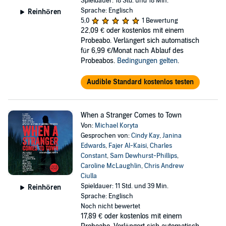
Spieldauer: 18 Std. und 18 Min.
Sprache: Englisch
Reinhören
5,0
1 Bewertung
22,09 €
oder kostenlos mit einem
Probeabo. Verlängert sich automatisch
für 6,99 €/Monat nach Ablauf des
Probeabos.
Bedingungen gelten
.
Audible Standard kostenlos testen
When a Stranger Comes to Town
Von:
Michael Koryta
Gesprochen von:
Cindy Kay
,
Janina
Edwards
,
Fajer Al-Kaisi
,
Charles
Constant
,
Sam Dewhurst-Phillips
,
Caroline McLaughlin
,
Chris Andrew
Ciulla
Spieldauer: 11 Std. und 39 Min.
Reinhören
Sprache: Englisch
Noch nicht bewertet
17,89 €
oder kostenlos mit einem