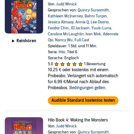
Von:
Judd Winick
Gesprochen von:
Quincy Surasmith
,
Kathleen McInerney
,
Bahni Turpin
,
Jessica Almasy
,
Annie Q
,
Lee Osorio
,
Feodor Chin
,
JD Jackson
,
Yuuki Luna
,
Caroline McLaughlin
,
Ivan Mok
,
Adenrele
Ojo
,
Nancy Wu
,
Full Cast
Reinhören
Spieldauer: 1 Std. und 11 Min.
Serie:
Hilo
, Titel 6
Sprache: Englisch
5,0
1 Bewertung
10,25 €
oder kostenlos mit einem
Probeabo. Verlängert sich automatisch
für 6,99 €/Monat nach Ablauf des
Probeabos.
Bedingungen gelten
.
Audible Standard kostenlos testen
Hilo Book 4: Waking the Monsters
Von:
Judd Winick
Gesprochen von:
Quincy Surasmith
,