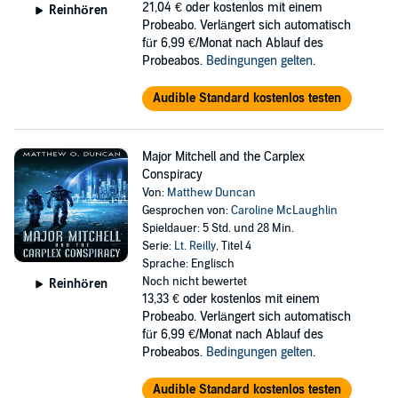
21,04 €
oder kostenlos mit einem
Reinhören
Probeabo. Verlängert sich automatisch
für 6,99 €/Monat nach Ablauf des
Probeabos.
Bedingungen gelten
.
Audible Standard kostenlos testen
Major Mitchell and the Carplex
Conspiracy
Von:
Matthew Duncan
Gesprochen von:
Caroline McLaughlin
Spieldauer: 5 Std. und 28 Min.
Serie:
Lt. Reilly
, Titel 4
Sprache: Englisch
Noch nicht bewertet
Reinhören
13,33 €
oder kostenlos mit einem
Probeabo. Verlängert sich automatisch
für 6,99 €/Monat nach Ablauf des
Probeabos.
Bedingungen gelten
.
Audible Standard kostenlos testen