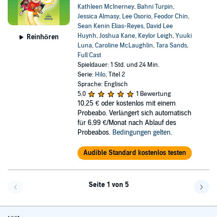
Kathleen McInerney
,
Bahni Turpin
,
Jessica Almasy
,
Lee Osorio
,
Feodor Chin
,
Sean Kenin Elias-Reyes
,
David Lee
Huynh
,
Joshua Kane
,
Keylor Leigh
,
Yuuki
Reinhören
Luna
,
Caroline McLaughlin
,
Tara Sands
,
Full Cast
Spieldauer: 1 Std. und 24 Min.
Serie:
Hilo
, Titel 2
Sprache: Englisch
5,0
1 Bewertung
10,25 €
oder kostenlos mit einem
Probeabo. Verlängert sich automatisch
für 6,99 €/Monat nach Ablauf des
Probeabos.
Bedingungen gelten
.
Audible Standard kostenlos testen
Seite 1 von 5
Eine Seite zurück
Eine 