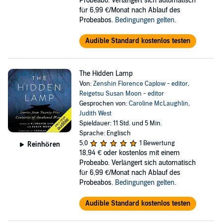
Probeabo. Verlängert sich automatisch
für 6,99 €/Monat nach Ablauf des
Probeabos.
Bedingungen gelten
.
Audible Standard kostenlos testen
The Hidden Lamp
Von:
Zenshin Florence Caplow - editor
,
Reigetsu Susan Moon - editor
Gesprochen von:
Caroline McLaughlin
,
Judith West
Spieldauer: 11 Std. und 5 Min.
Sprache: Englisch
5,0
1 Bewertung
Reinhören
18,94 €
oder kostenlos mit einem
Probeabo. Verlängert sich automatisch
für 6,99 €/Monat nach Ablauf des
Probeabos.
Bedingungen gelten
.
Audible Standard kostenlos testen