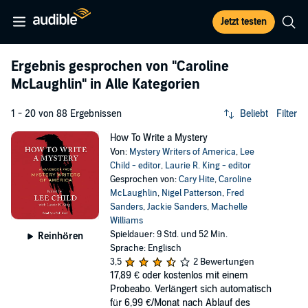
Jetzt testen
Ergebnis gesprochen von
"Caroline
McLaughlin"
in Alle Kategorien
1 - 20 von 88 Ergebnissen
Beliebt
Filter
How To Write a Mystery
Von:
Mystery Writers of America
,
Lee
Child - editor
,
Laurie R. King - editor
Gesprochen von:
Cary Hite
,
Caroline
McLaughlin
,
Nigel Patterson
,
Fred
Sanders
,
Jackie Sanders
,
Machelle
Williams
Spieldauer: 9 Std. und 52 Min.
Reinhören
Sprache: Englisch
3,5
2 Bewertungen
17,89 €
oder kostenlos mit einem
Probeabo. Verlängert sich automatisch
für 6,99 €/Monat nach Ablauf des