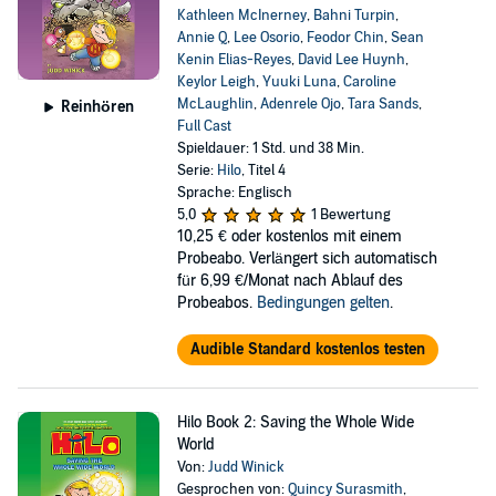
Kathleen McInerney
,
Bahni Turpin
,
Annie Q
,
Lee Osorio
,
Feodor Chin
,
Sean
Kenin Elias-Reyes
,
David Lee Huynh
,
Keylor Leigh
,
Yuuki Luna
,
Caroline
McLaughlin
,
Adenrele Ojo
,
Tara Sands
,
Reinhören
Full Cast
Spieldauer: 1 Std. und 38 Min.
Serie:
Hilo
, Titel 4
Sprache: Englisch
5,0
1 Bewertung
10,25 €
oder kostenlos mit einem
Probeabo. Verlängert sich automatisch
für 6,99 €/Monat nach Ablauf des
Probeabos.
Bedingungen gelten
.
Audible Standard kostenlos testen
Hilo Book 2: Saving the Whole Wide
World
Von:
Judd Winick
Gesprochen von:
Quincy Surasmith
,