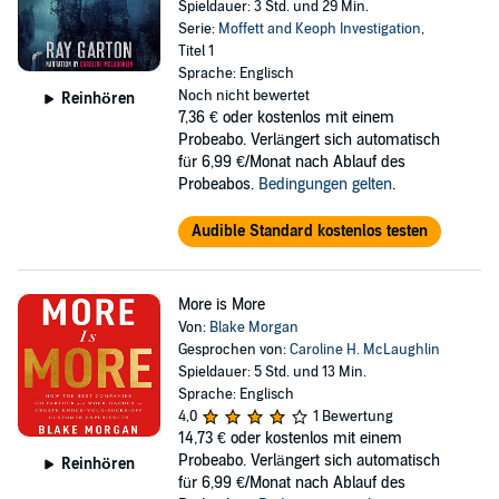
Spieldauer: 3 Std. und 29 Min.
Serie:
Moffett and Keoph Investigation
,
Titel 1
Sprache: Englisch
Noch nicht bewertet
Reinhören
7,36 €
oder kostenlos mit einem
Probeabo. Verlängert sich automatisch
für 6,99 €/Monat nach Ablauf des
Probeabos.
Bedingungen gelten
.
Audible Standard kostenlos testen
More is More
Von:
Blake Morgan
Gesprochen von:
Caroline H. McLaughlin
Spieldauer: 5 Std. und 13 Min.
Sprache: Englisch
4,0
1 Bewertung
14,73 €
oder kostenlos mit einem
Probeabo. Verlängert sich automatisch
Reinhören
für 6,99 €/Monat nach Ablauf des