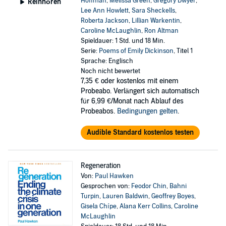
Hoffman
,
Melissa Green
,
Gregory Dwyer
,
Reinhören
Lee Ann Howlett
,
Sara Sheckells
,
Roberta Jackson
,
Lillian Warkentin
,
Caroline McLaughlin
,
Ron Altman
Spieldauer: 1 Std. und 18 Min.
Serie:
Poems of Emily Dickinson
, Titel 1
Sprache: Englisch
Noch nicht bewertet
7,35 €
oder kostenlos mit einem
Probeabo. Verlängert sich automatisch
für 6,99 €/Monat nach Ablauf des
Probeabos.
Bedingungen gelten
.
Audible Standard kostenlos testen
Regeneration
Von:
Paul Hawken
Gesprochen von:
Feodor Chin
,
Bahni
Turpin
,
Lauren Baldwin
,
Geoffrey Boyes
,
Gisela Chípe
,
Alana Kerr Collins
,
Caroline
McLaughlin