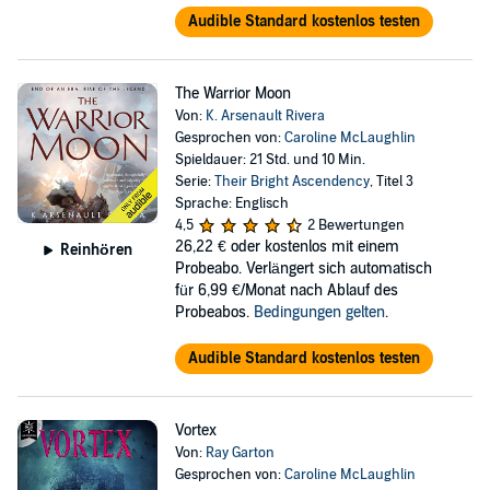
Audible Standard kostenlos testen
The Warrior Moon
Von:
K. Arsenault Rivera
Gesprochen von:
Caroline McLaughlin
Spieldauer: 21 Std. und 10 Min.
Serie:
Their Bright Ascendency
, Titel 3
Sprache: Englisch
4,5
2 Bewertungen
26,22 €
oder kostenlos mit einem
Reinhören
Probeabo. Verlängert sich automatisch
für 6,99 €/Monat nach Ablauf des
Probeabos.
Bedingungen gelten
.
Audible Standard kostenlos testen
Vortex
Von:
Ray Garton
Gesprochen von:
Caroline McLaughlin