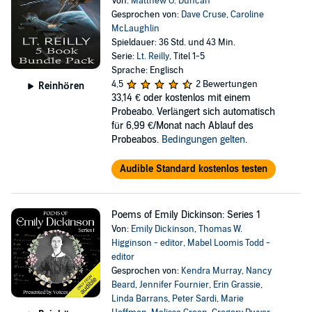
Von:
Matthew O. Duncan
Gesprochen von:
Dave Cruse
,
Caroline
McLaughlin
Spieldauer: 36 Std. und 43 Min.
Serie:
Lt. Reilly
, Titel 1-5
Sprache: Englisch
4,5
2 Bewertungen
Reinhören
33,14 €
oder kostenlos mit einem
Probeabo. Verlängert sich automatisch
für 6,99 €/Monat nach Ablauf des
Probeabos.
Bedingungen gelten
.
Audible Standard kostenlos testen
Poems of Emily Dickinson: Series 1
Von:
Emily Dickinson
,
Thomas W.
Higginson - editor
,
Mabel Loomis Todd -
editor
Gesprochen von:
Kendra Murray
,
Nancy
Beard
,
Jennifer Fournier
,
Erin Grassie
,
Linda Barrans
,
Peter Sardi
,
Marie