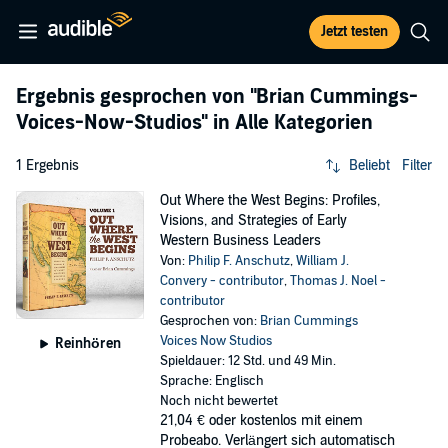
Jetzt testen
Ergebnis gesprochen von
"Brian Cummings-
Voices-Now-Studios"
in Alle Kategorien
1 Ergebnis
Beliebt
Filter
Out Where the West Begins: Profiles,
Visions, and Strategies of Early
Western Business Leaders
Von:
Philip F. Anschutz
,
William J.
Convery - contributor
,
Thomas J. Noel -
contributor
Gesprochen von:
Brian Cummings
Voices Now Studios
Reinhören
Spieldauer: 12 Std. und 49 Min.
Sprache: Englisch
Noch nicht bewertet
21,04 €
oder kostenlos mit einem
Probeabo. Verlängert sich automatisch