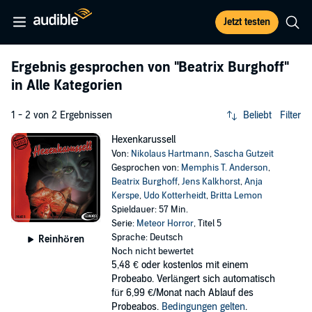
Jetzt testen
Ergebnis gesprochen von
"Beatrix Burghoff"
in Alle Kategorien
1 - 2 von 2 Ergebnissen
Beliebt
Filter
Hexenkarussell
Von:
Nikolaus Hartmann
,
Sascha Gutzeit
Gesprochen von:
Memphis T. Anderson
,
Beatrix Burghoff
,
Jens Kalkhorst
,
Anja
Kerspe
,
Udo Kotterheidt
,
Britta Lemon
Spieldauer: 57 Min.
Serie:
Meteor Horror
, Titel 5
Sprache: Deutsch
Reinhören
Noch nicht bewertet
5,48 €
oder kostenlos mit einem
Probeabo. Verlängert sich automatisch
für 6,99 €/Monat nach Ablauf des
Probeabos.
Bedingungen gelten
.