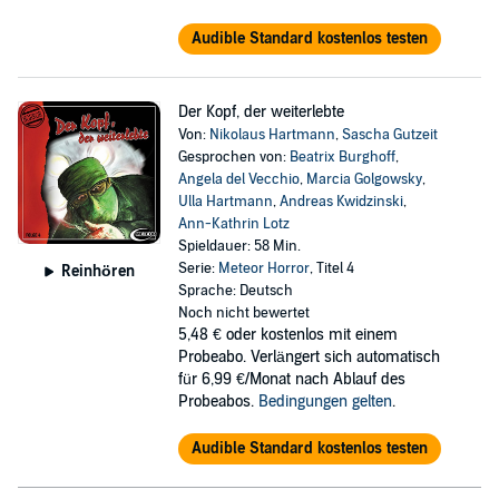
Audible Standard kostenlos testen
Der Kopf, der weiterlebte
Von:
Nikolaus Hartmann
,
Sascha Gutzeit
Gesprochen von:
Beatrix Burghoff
,
Angela del Vecchio
,
Marcia Golgowsky
,
Ulla Hartmann
,
Andreas Kwidzinski
,
Ann-Kathrin Lotz
Spieldauer: 58 Min.
Serie:
Meteor Horror
, Titel 4
Reinhören
Sprache: Deutsch
Noch nicht bewertet
5,48 €
oder kostenlos mit einem
Probeabo. Verlängert sich automatisch
für 6,99 €/Monat nach Ablauf des
Probeabos.
Bedingungen gelten
.
Audible Standard kostenlos testen