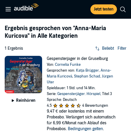
Jetzt testen
Ergebnis gesprochen von
"Anna-Maria
Kuricova"
in Alle Kategorien
1 Ergebnis
Beliebt
Filter
Gespensterjäger in der Gruselburg
Von:
Cornelia Funke
Gesprochen von:
Katja Brügger
,
Anna-
Maria Kuricová
,
Stephan Schad
,
Jürgen
Uter
Spieldauer: 1 Std. und 14 Min.
Serie:
Gespensterjäger. Hörspiel
, Titel 3
Sprache: Deutsch
Reinhören
4,5
4 Bewertungen
9,47 €
oder kostenlos mit einem
Probeabo. Verlängert sich automatisch
für 6,99 €/Monat nach Ablauf des
Probeabos.
Bedingungen gelten
.