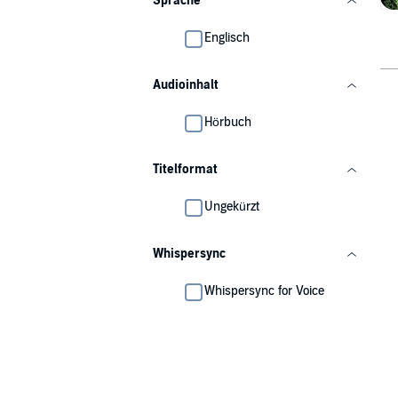
Sprache
Englisch
Audioinhalt
Hörbuch
Titelformat
Ungekürzt
Whispersync
Whispersync for Voice