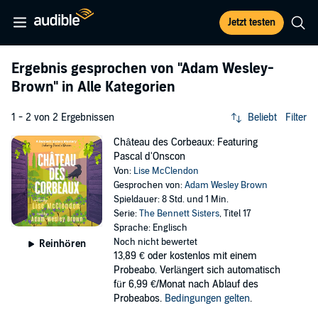
Jetzt testen
Ergebnis gesprochen von
"Adam Wesley-
Brown"
in Alle Kategorien
1 - 2 von 2 Ergebnissen
Beliebt
Filter
Château des Corbeaux: Featuring
Pascal d'Onscon
Von:
Lise McClendon
Gesprochen von:
Adam Wesley Brown
Spieldauer: 8 Std. und 1 Min.
Serie:
The Bennett Sisters
, Titel 17
Sprache: Englisch
Noch nicht bewertet
Reinhören
13,89 €
oder kostenlos mit einem
Probeabo. Verlängert sich automatisch
für 6,99 €/Monat nach Ablauf des
Probeabos.
Bedingungen gelten
.