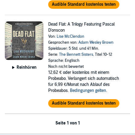
Audible Standard kostenlos testen
Dead Flat: A Trilogy Featuring Pascal
D'onscon
Von:
Lise McClendon
Gesprochen von:
Adam Wesley Brown
Spieldauer: 5 Std. und 41 Min.
Serie:
The Bennett Sisters
, Titel 10-12
Sprache: Englisch
Noch nicht bewertet
Reinhören
12,62 €
oder kostenlos mit einem
Probeabo. Verlängert sich automatisch
für 6,99 €/Monat nach Ablauf des
Probeabos.
Bedingungen gelten
.
Audible Standard kostenlos testen
Seite 1 von 1