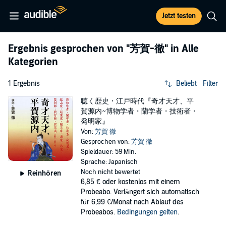
Jetzt testen
Ergebnis gesprochen von
"芳賀-徹"
in Alle
Kategorien
1 Ergebnis
Beliebt
Filter
聴く歴史・江戸時代『奇才天才、平
賀源内~博物学者・蘭学者・技術者・
発明家』
Von:
芳賀 徹
Gesprochen von:
芳賀 徹
Spieldauer: 59 Min.
Sprache: Japanisch
Noch nicht bewertet
Reinhören
6,85 €
oder kostenlos mit einem
Probeabo. Verlängert sich automatisch
für 6,99 €/Monat nach Ablauf des
Probeabos.
Bedingungen gelten
.