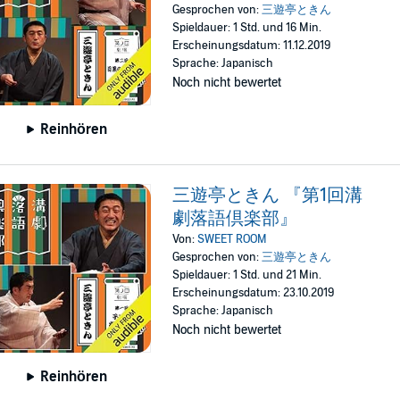
Gesprochen von:
三遊亭ときん
Spieldauer: 1 Std. und 16 Min.
Erscheinungsdatum: 11.12.2019
Sprache: Japanisch
Noch nicht bewertet
Reinhören
三遊亭ときん 『第1回溝
劇落語倶楽部』
Von:
SWEET ROOM
Gesprochen von:
三遊亭ときん
Spieldauer: 1 Std. und 21 Min.
Erscheinungsdatum: 23.10.2019
Sprache: Japanisch
Noch nicht bewertet
Reinhören