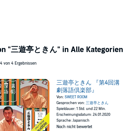
von
"三遊亭ときん"
in Alle Kategorien
 4 von 4 Ergebnissen
三遊亭ときん 『第4回溝
劇落語倶楽部』
Von:
SWEET ROOM
Gesprochen von:
三遊亭ときん
Spieldauer: 1 Std. und 22 Min.
Erscheinungsdatum: 24.01.2020
Sprache: Japanisch
Noch nicht bewertet